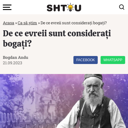
Acasa
»
Ca să știm
»
De ce evreii sunt considerați bogați?
De ce evreii sunt considerați
bogați?
Bogdan Andu
FACEBOOK
WHATSAPP
21.09.2023