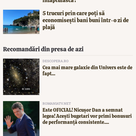
înfăptuiască?
5 trucuri prin care poți să
economisești bani buni într-o zi de
plajă
Recomandări din presa de azi
DESCOPERA.RO
Cea mai mare galaxie din Univers este de
fapt...
ROMANIATV.NET
Este OFICIAL! Nicușor Dan a semnat
legea! Acești bugetari vor primi bonusuri
de performanță consistente....