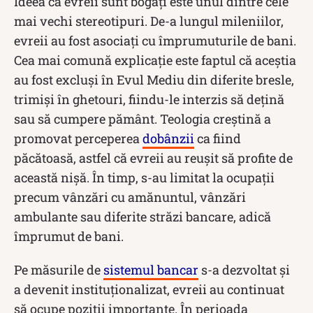
Ideea că evreii sunt bogați este unul dintre cele
mai vechi stereotipuri. De-a lungul mileniilor,
evreii au fost asociați cu împrumuturile de bani.
Cea mai comună explicație este faptul că aceștia
au fost excluși în Evul Mediu din diferite bresle,
trimiși în ghetouri, fiindu-le interzis să dețină
sau să cumpere pământ. Teologia creștină a
promovat perceperea
dobânzii
ca fiind
păcătoasă, astfel că evreii au reușit să profite de
această nișă. În timp, s-au limitat la ocupații
precum vânzări cu amănuntul, vânzări
ambulante sau diferite străzi bancare, adică
împrumut de bani.
Pe măsurile de
sistemul bancar
s-a dezvoltat și
a devenit instituționalizat, evreii au continuat
să ocupe poziții importante. În perioada