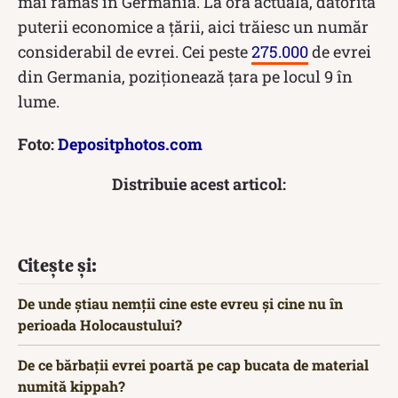
mai rămas în Germania. La ora actuală, datorită
puterii economice a țării, aici trăiesc un număr
considerabil de evrei. Cei peste
275.000
de evrei
din Germania, poziționează țara pe locul 9 în
lume.
Foto:
Depositphotos.com
Distribuie acest articol:
Citește și:
De unde știau nemții cine este evreu și cine nu în
perioada Holocaustului?
De ce bărbații evrei poartă pe cap bucata de material
numită kippah?