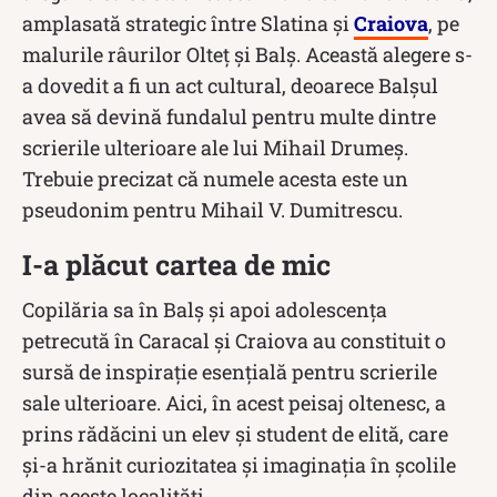
amplasată strategic între Slatina și
Craiova
, pe
malurile râurilor Olteț și Balș. Această alegere s-
a dovedit a fi un act cultural, deoarece Balșul
avea să devină fundalul pentru multe dintre
scrierile ulterioare ale lui Mihail Drumeș.
Trebuie precizat că numele acesta este un
pseudonim pentru Mihail V. Dumitrescu.
I-a plăcut cartea de mic
Copilăria sa în Balș și apoi adolescența
petrecută în Caracal și Craiova au constituit o
sursă de inspirație esențială pentru scrierile
sale ulterioare. Aici, în acest peisaj oltenesc, a
prins rădăcini un elev și student de elită, care
și-a hrănit curiozitatea și imaginația în școlile
din aceste localități.