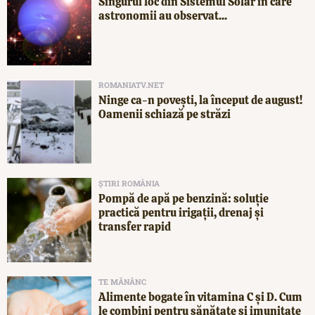
Singurul loc din Sistemul Solar în care
astronomii au observat...
ROMANIATV.NET
Ninge ca-n povești, la început de august!
Oamenii schiază pe străzi
ȘTIRI ROMÂNIA
Pompă de apă pe benzină: soluție
practică pentru irigații, drenaj și
transfer rapid
TE MĂNÂNC
Alimente bogate în vitamina C și D. Cum
le combini pentru sănătate și imunitate