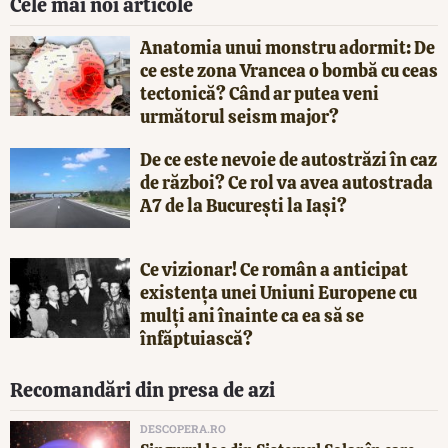
Cele mai noi articole
Anatomia unui monstru adormit: De
ce este zona Vrancea o bombă cu ceas
tectonică? Când ar putea veni
următorul seism major?
De ce este nevoie de autostrăzi în caz
de război? Ce rol va avea autostrada
A7 de la București la Iași?
Ce vizionar! Ce român a anticipat
existența unei Uniuni Europene cu
mulți ani înainte ca ea să se
înfăptuiască?
Recomandări din presa de azi
DESCOPERA.RO