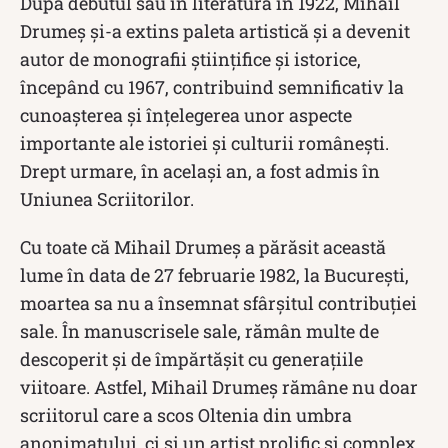
După debutul său în literatură în 1922, Mihail
Drumeș și-a extins paleta artistică și a devenit
autor de monografii științifice și istorice,
începând cu 1967, contribuind semnificativ la
cunoașterea și înțelegerea unor aspecte
importante ale istoriei și culturii românești.
Drept urmare, în același an, a fost admis în
Uniunea Scriitorilor.
Cu toate că Mihail Drumeș a părăsit această
lume în data de 27 februarie 1982, la București,
moartea sa nu a însemnat sfârșitul contribuției
sale. În manuscrisele sale, rămân multe de
descoperit și de împărtășit cu generațiile
viitoare. Astfel, Mihail Drumeș rămâne nu doar
scriitorul care a scos Oltenia din umbra
anonimatului, ci și un artist prolific și complex,