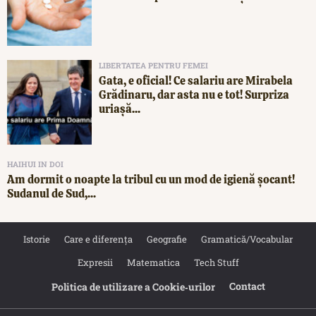
LIBERTATEA PENTRU FEMEI
Gata, e oficial! Ce salariu are Mirabela
Grădinaru, dar asta nu e tot! Surpriza
uriașă...
HAIHUI IN DOI
Am dormit o noapte la tribul cu un mod de igienă șocant!
Sudanul de Sud,...
Istorie
Care e diferența
Geografie
Gramatică/Vocabular
Expresii
Matematica
Tech Stuff
Contact
Politica de utilizare a Cookie‐urilor