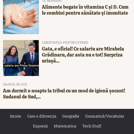
TE MĂNÂNC
Alimente bogate în vitamina C și D. Cum
le combini pentru sănătate și imunitate
LIBERTATEA PENTRU FEMEI
Gata, e oficial! Ce salariu are Mirabela
Grădinaru, dar asta nu e tot! Surpriza
uriașă...
HAIHUI IN DOI
Am dormit o noapte la tribul cu un mod de igienă șocant!
Sudanul de Sud,...
Istorie
Care e diferența
Geografie
Gramatică/Vocabular
Expresii
Matematica
Tech Stuff