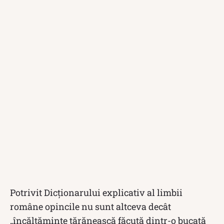
Potrivit Dicționarului explicativ al limbii
române opincile nu sunt altceva decât
„încălțăminte țărănească făcută dintr-o bucată