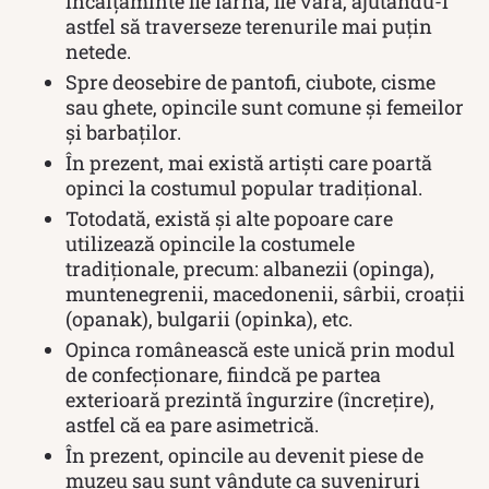
încălțăminte fie iarnă, fie vară, ajutându-i
astfel să traverseze terenurile mai puțin
netede.
Spre deosebire de pantofi, ciubote, cisme
sau ghete, opincile sunt comune și femeilor
și barbaților.
În prezent, mai există artiști care poartă
opinci la costumul popular tradițional.
Totodată, există și alte popoare care
utilizează opincile la costumele
tradiționale, precum: albanezii (opinga),
muntenegrenii, macedonenii, sârbii, croații
(opanak), bulgarii (opinka), etc.
Opinca românească este unică prin modul
de confecționare, fiindcă pe partea
exterioară prezintă îngurzire (încrețire),
astfel că ea pare asimetrică.
În prezent, opincile au devenit piese de
muzeu sau sunt vândute ca suveniruri