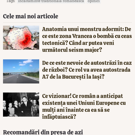
Tags:
incaltaminte traditionala romaneasca
opinici
Cele mai noi articole
Anatomia unui monstru adormit: De
ce este zona Vrancea o bombă cu ceas
tectonică? Când ar putea veni
următorul seism major?
De ce este nevoie de autostrăzi în caz
de război? Ce rol va avea autostrada
A7 de la București la Iași?
Ce vizionar! Ce român a anticipat
existența unei Uniuni Europene cu
mulți ani înainte ca ea să se
înfăptuiască?
Recomandări din presa de azi