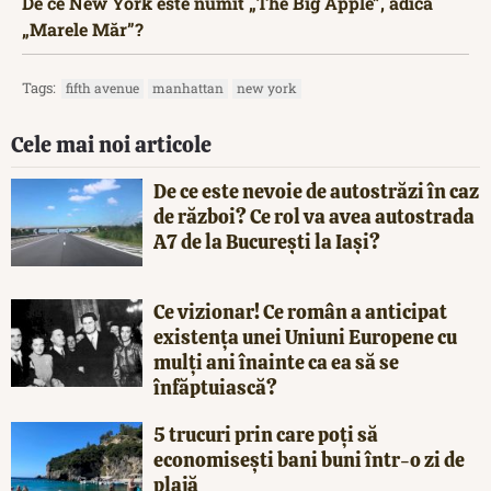
De ce New York este numit „The Big Apple”, adică
„Marele Măr”?
Tags:
fifth avenue
manhattan
new york
Cele mai noi articole
De ce este nevoie de autostrăzi în caz
de război? Ce rol va avea autostrada
A7 de la București la Iași?
Ce vizionar! Ce român a anticipat
existența unei Uniuni Europene cu
mulți ani înainte ca ea să se
înfăptuiască?
5 trucuri prin care poți să
economisești bani buni într-o zi de
plajă