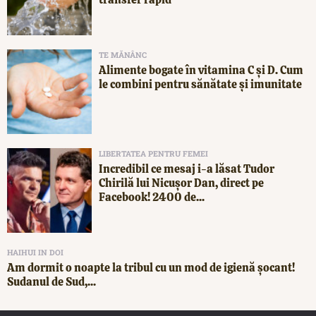
TE MĂNÂNC
Alimente bogate în vitamina C și D. Cum
le combini pentru sănătate și imunitate
LIBERTATEA PENTRU FEMEI
Incredibil ce mesaj i-a lăsat Tudor
Chirilă lui Nicușor Dan, direct pe
Facebook! 2400 de...
HAIHUI IN DOI
Am dormit o noapte la tribul cu un mod de igienă șocant!
Sudanul de Sud,...