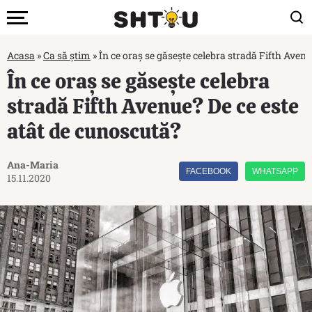
Acasa
»
Ca să știm
»
În ce oraș se găsește celebra stradă Fifth Aven
În ce oraș se găsește celebra
stradă Fifth Avenue? De ce este
atât de cunoscută?
Ana-Maria
FACEBOOK
WHATSAPP
15.11.2020