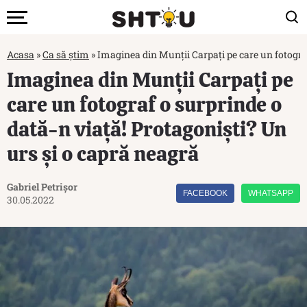
Acasa
»
Ca să știm
»
Imaginea din Munții Carpați pe care un fotograf
Imaginea din Munții Carpați pe
care un fotograf o surprinde o
dată-n viață! Protagoniști? Un
urs și o capră neagră
Gabriel Petrișor
FACEBOOK
WHATSAPP
30.05.2022