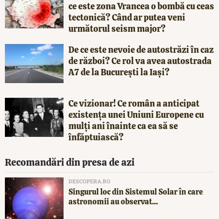
ce este zona Vrancea o bombă cu ceas
tectonică? Când ar putea veni
următorul seism major?
De ce este nevoie de autostrăzi în caz
de război? Ce rol va avea autostrada
A7 de la București la Iași?
Ce vizionar! Ce român a anticipat
existența unei Uniuni Europene cu
mulți ani înainte ca ea să se
înfăptuiască?
Recomandări din presa de azi
DESCOPERA.RO
Singurul loc din Sistemul Solar în care
astronomii au observat...