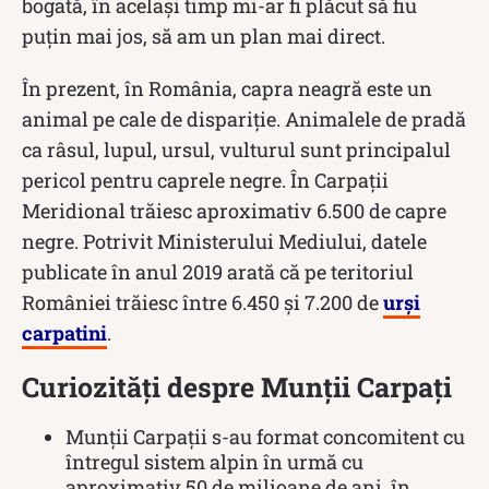
bogată, în același timp mi-ar fi plăcut să fiu
puțin mai jos, să am un plan mai direct.
În prezent, în România, capra neagră este un
animal pe cale de dispariție. Animalele de pradă
ca râsul, lupul, ursul, vulturul sunt principalul
pericol pentru caprele negre. În Carpații
Meridional trăiesc aproximativ 6.500 de capre
negre. Potrivit Ministerului Mediului, datele
publicate în anul 2019 arată că pe teritoriul
României trăiesc între 6.450 şi 7.200 de
urși
carpatini
.
Curiozități despre Munții Carpați
Munții Carpații s-au format concomitent cu
întregul sistem alpin în urmă cu
aproximativ 50 de milioane de ani, în