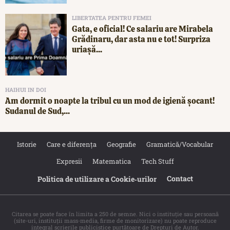
LIBERTATEA PENTRU FEMEI
Gata, e oficial! Ce salariu are Mirabela
Grădinaru, dar asta nu e tot! Surpriza
uriașă...
HAIHUI IN DOI
Am dormit o noapte la tribul cu un mod de igienă șocant!
Sudanul de Sud,...
Istorie
Care e diferența
Geografie
Gramatică/Vocabular
Expresii
Matematica
Tech Stuff
Contact
Politica de utilizare a Cookie‐urilor
Citarea se poate face în limita a 250 de semne. Nici o instituţie sau persoană
(site-uri, instituţii mass-media, firme de monitorizare) nu poate reproduce
integral scrierile publicistice purtătoare de Drepturi de Autor.