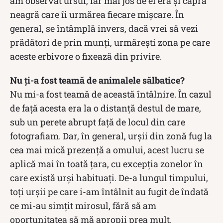
am observat ursul, iar mai jos de el era și capra
neagră care îi urmărea fiecare mișcare. În
general, se întâmplă invers, dacă vrei să vezi
prădători de prin munți, urmărești zona pe care
aceste erbivore o fixează din privire.
Nu ți-a fost teamă de animalele sălbatice?
Nu mi-a fost teamă de această întâlnire. În cazul
de față acesta era la o distanță destul de mare,
sub un perete abrupt față de locul din care
fotografiam. Dar, în general, urșii din zonă fug la
cea mai mică prezență a omului, acest lucru se
aplică mai în toată țara, cu excepția zonelor în
care există urși habituați. De-a lungul timpului,
toți urșii pe care i-am întâlnit au fugit de îndată
ce mi-au simțit mirosul, fără să am
oportunitatea să mă apropii prea mult.