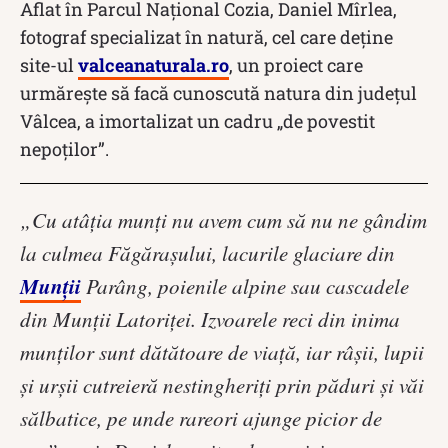
Aflat în Parcul Național Cozia, Daniel Mîrlea,
fotograf specializat în natură, cel care deține
site-ul
valceanaturala.ro
, un proiect care
urmărește să facă cunoscută natura din județul
Vâlcea, a imortalizat un cadru „de povestit
nepoților”.
„Cu atâția munți nu avem cum să nu ne gândim
la culmea Făgărașului, lacurile glaciare din
Munții
Parâng, poienile alpine sau cascadele
din Munții Latoriței. Izvoarele reci din inima
munților sunt dătătoare de viață, iar râșii, lupii
și urșii cutreieră nestingheriți prin păduri și văi
sălbatice, pe unde rareori ajunge picior de