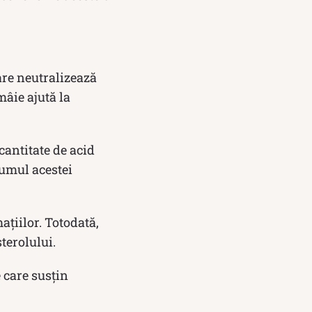
are neutralizează
mâie ajută la
antitate de acid
sumul acestei
ațiilor. Totodată,
sterolului.
e care susțin