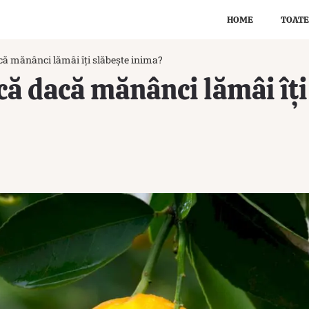
HOME
TOATE
că mănânci lămâi îți slăbește inima?
că dacă mănânci lămâi îți