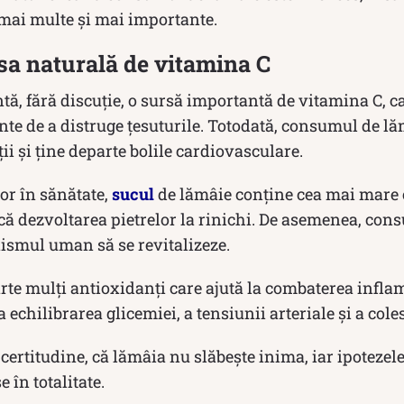
 mai multe și mai importante.
sa naturală de vitamina C
ntă, fără discuție, o sursă importantă de vitamina C, c
ainte de a distruge țesuturile. Totodată, consumul de lă
i și ține departe bolile cardiovasculare.
lor în sănătate,
sucul
de lămâie conține cea mai mare c
ică dezvoltarea pietrelor la rinichi. De asemenea, con
nismul uman să se revitalizeze.
te mulți antioxidanți care ajută la combaterea inflam
a echilibrarea glicemiei, a tensiunii arteriale și a cole
 certitudine, că lămâia nu slăbește inima, iar ipotezel
e în totalitate.