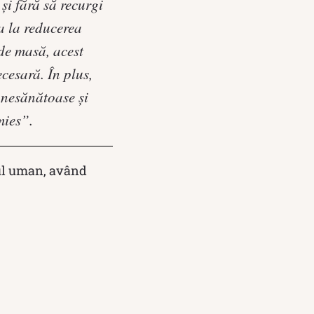
și fără să recurgi
a la reducerea
de masă, acest
cesară. În plus,
 nesănătoase și
mies”.
mul uman, având