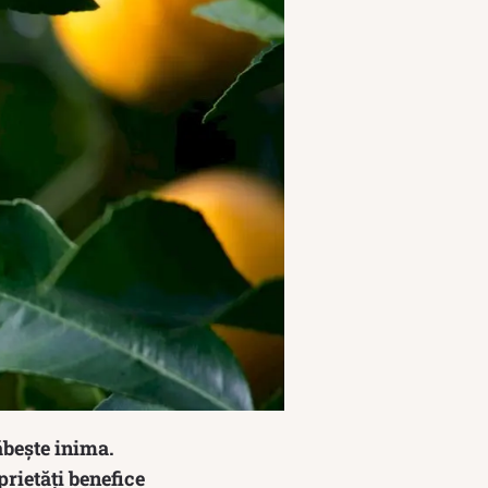
ăbește inima.
prietăți benefice