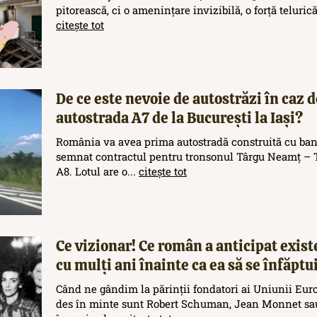
pitorească, ci o amenințare invizibilă, o forță teluric
citește tot
De ce este nevoie de autostrăzi în caz d
autostrada A7 de la București la Iași?
România va avea prima autostradă construită cu ban
semnat contractul pentru tronsonul Târgu Neamț – T
A8. Lotul are o...
citește tot
Ce vizionar! Ce român a anticipat exis
cu mulți ani înainte ca ea să se înfăptu
Când ne gândim la părinții fondatori ai Uniunii Eur
des în minte sunt Robert Schuman, Jean Monnet sau