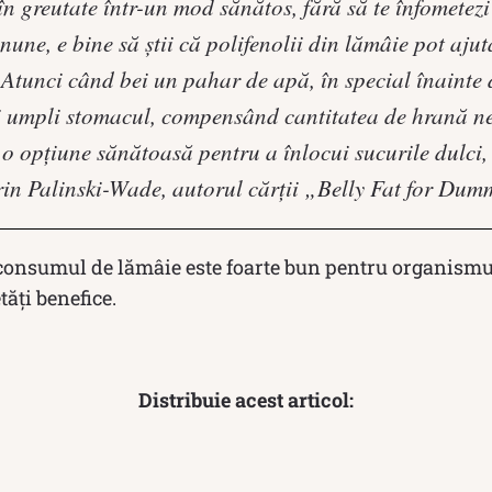
în greutate într-un mod sănătos, fără să te înfometezi 
ne, e bine să știi că polifenolii din lămâie pot ajut
 Atunci când bei un pahar de apă, în special înainte 
îți umpli stomacul, compensând cantitatea de hrană ne
 o opțiune sănătoasă pentru a înlocui sucurile dulci,
Erin Palinski-Wade, autorul cărții „Belly Fat for Dum
, consumul de lămâie este foarte bun pentru organis
ăți benefice.
Distribuie acest articol: