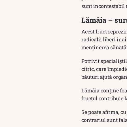
sunt incontestabil
Lămâia – sur
Acest fruct reprezi
radicalii liberi în
menținerea sănătăți
Potrivit specialiști
citric, care împied
băuturi ajută orga
Lămâia conține foar
fructul contribuie l
Se poate afirma, cu
contrariul sunt fals