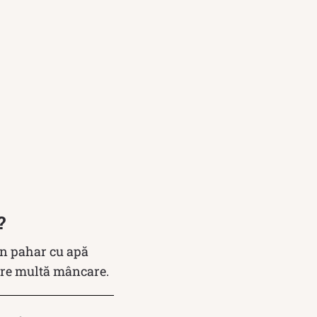
?
un pahar cu apă
cere multă mâncare.