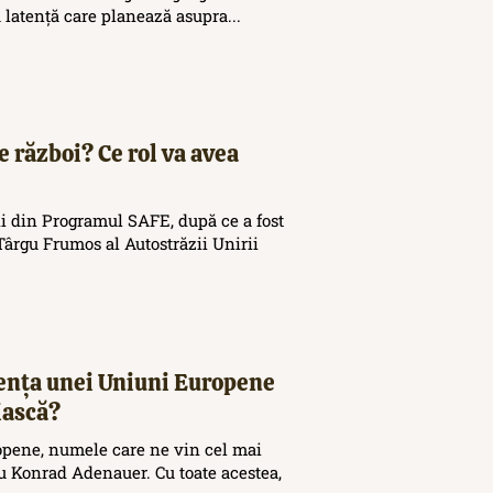
ă latență care planează asupra...
e război? Ce rol va avea
i din Programul SAFE, după ce a fost
ârgu Frumos al Autostrăzii Unirii
tența unei Uniuni Europene
iască?
opene, numele care ne vin cel mai
 Konrad Adenauer. Cu toate acestea,