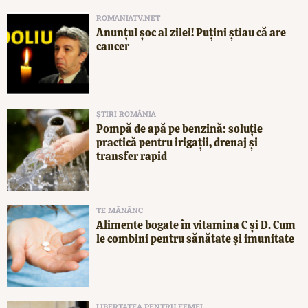
ROMANIATV.NET
Anunţul şoc al zilei! Puţini ştiau că are
cancer
ȘTIRI ROMÂNIA
Pompă de apă pe benzină: soluție
practică pentru irigații, drenaj și
transfer rapid
TE MĂNÂNC
Alimente bogate în vitamina C și D. Cum
le combini pentru sănătate și imunitate
LIBERTATEA PENTRU FEMEI