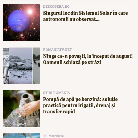
DESCOPERA.RO
Singurul loc din Sistemul Solar în care
astronomii au observat...
ROMANIATV.NET
Ninge ca-n povești, la început de august!
Oamenii schiază pe străzi
ȘTIRI ROMÂNIA
Pompă de apă pe benzină: soluție
practică pentru irigații, drenaj și
transfer rapid
TE MĂNÂNC