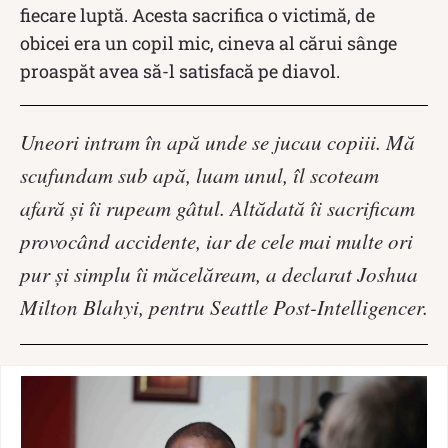
fiecare luptă. Acesta sacrifica o victimă, de
obicei era un copil mic, cineva al cărui sânge
proaspăt avea să-l satisfacă pe diavol.
Uneori intram în apă unde se jucau copiii. Mă
scufundam sub apă, luam unul, îl scoteam
afară și îi rupeam gâtul. Altădată îi sacrificam
provocând accidente, iar de cele mai multe ori
pur și simplu îi măcelăream, a declarat Joshua
Milton Blahyi, pentru Seattle Post-Intelligencer.