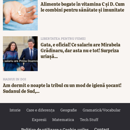
Alimente bogate în vitamina C și D. Cum
le combini pentru sănătate și imunitate
LIBERTATEA PENTRU FEMEI
Gata, e oficial! Ce salariu are Mirabela
Grădinaru, dar asta nu e tot! Surpriza
uriașă...
HAIHUI IN DOI
Am dormit o noapte la tribul cu un mod de igienă șocant!
Sudanul de Sud,...
Istorie
Care e diferența
Geografie
Gramatică/Vocabular
Expresii
Matematica
Tech Stuff
Contact
Politica de utilizare a Cookie‐urilor