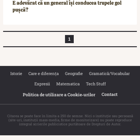
E adevărat că un general își conducea trupele gol
pușcă?
1
Istorie
Care e diferența
Geografie
Gramatică/Vocabular
Expresii
Matematica
Tech Stuff
Contact
Politica de utilizare a Cookie‐urilor
Citarea se poate face în limita a 250 de semne. Nici o instituţie sau persoană
(site-uri, instituţii mass-media, firme de monitorizare) nu poate reproduce
integral scrierile publicistice purtătoare de Drepturi de Autor.