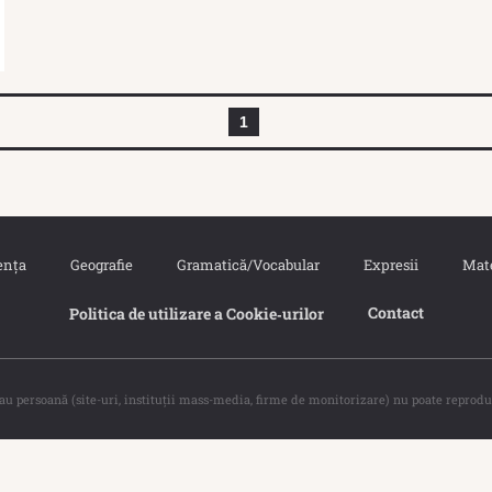
1
ența
Geografie
Gramatică/Vocabular
Expresii
Mat
Contact
Politica de utilizare a Cookie‐urilor
sau persoană (site-uri, instituţii mass-media, firme de monitorizare) nu poate reprodu