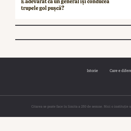
E adevărat că un general își conducea
trupele gol pușcă?
Istorie
Care e difer
Citarea se poate face în limita a 250 de semne. Nici o instituţie 