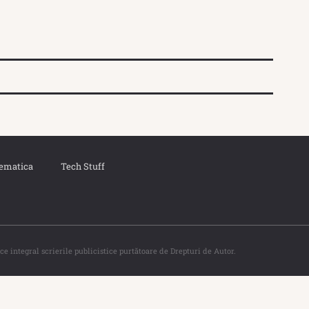
ematica
Tech Stuff
ce integral scrierile publicistice purtătoare de Drepturi de Autor.