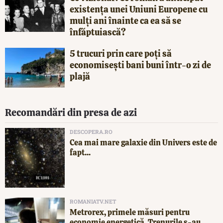
existența unei Uniuni Europene cu
mulți ani înainte ca ea să se
înfăptuiască?
5 trucuri prin care poți să
economisești bani buni într-o zi de
plajă
Recomandări din presa de azi
DESCOPERA.RO
Cea mai mare galaxie din Univers este de
fapt...
ROMANIATV.NET
Metrorex, primele măsuri pentru
economie energetică. Trenurile s-au