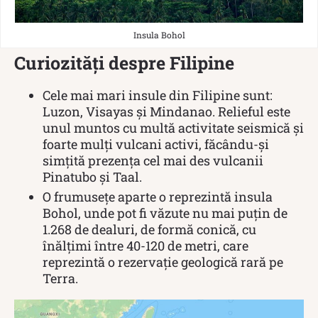
Insula Bohol
Curiozități despre Filipine
Cele mai mari insule din Filipine sunt:
Luzon, Visayas și Mindanao. Relieful este
unul muntos cu multă activitate seismică și
foarte mulți vulcani activi, făcându-și
simțită prezența cel mai des vulcanii
Pinatubo și Taal.
O frumusețe aparte o reprezintă insula
Bohol, unde pot fi văzute nu mai puțin de
1.268 de dealuri, de formă conică, cu
înălțimi între 40-120 de metri, care
reprezintă o rezervație geologică rară pe
Terra.