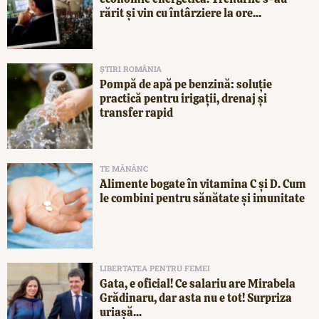
rărit și vin cu întârziere la ore...
ȘTIRI ROMÂNIA
Pompă de apă pe benzină: soluție
practică pentru irigații, drenaj și
transfer rapid
TE MĂNÂNC
Alimente bogate în vitamina C și D. Cum
le combini pentru sănătate și imunitate
LIBERTATEA PENTRU FEMEI
Gata, e oficial! Ce salariu are Mirabela
Grădinaru, dar asta nu e tot! Surpriza
uriașă...