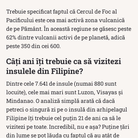
Trebuie specificat faptul că Cercul de Foc al
Pacificului este cea mai activă zona vulcanică
de pe Pământ. În această regiune se găsesc peste
62% dintre vulcanii activi de pe planetă, adică
peste 350 din cei 600.
Câți ani îți trebuie ca să vizitezi
insulele din Filipine?
Dintre cele 7.641 de insule (numai 880 sunt
locuite), cele mai mari sunt Luzon, Visayas și
Mindanao. O analiză simplă arată că dacă
petreci o singură zi pe o insulă din arhipelagul
Filipine îți trebuie cel puțin 21 de ani ca să le
vizitezi pe toate. Incredibil, nu e așa? Puține țări
din lume se pot lăuda cu faptul că au atât de