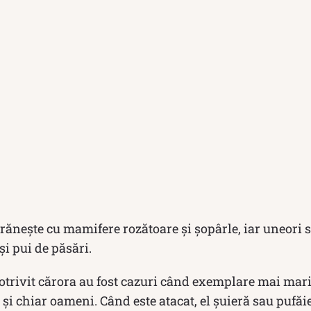
răneşte cu mamifere rozătoare și șopârle, iar uneori s
şi pui de păsări.
otrivit cărora au fost cazuri când exemplare mai mari
 și chiar oameni. Când este atacat, el şuieră sau pufăie