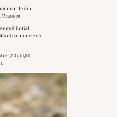
ăcinişurile din
n Vrancea.
denumit iniţial
otărât ca numele să
e 1,20 și 1,80
i.