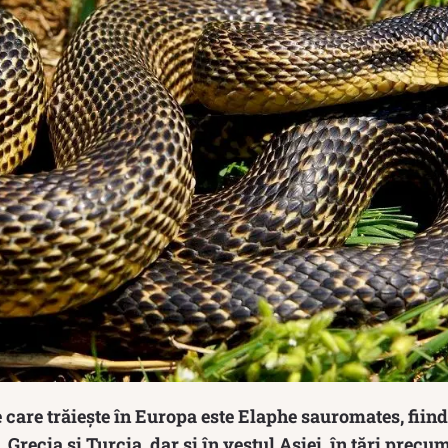
care trăiește în Europa este Elaphe sauromates, fiind
 Grecia și Turcia, dar și în vestul Asiei, în ţări precu