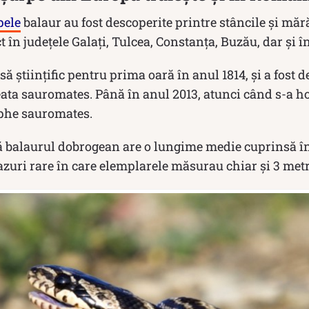
pele
balaur au fost descoperite printre stâncile şi măr
 în judeţele Galaţi, Tulcea, Constanţa, Buzău, dar și î
să ştiinţific pentru prima oară în anul 1814, şi a fost 
ata sauromates. Până în anul 2013, atunci când s-a h
aphe sauromates.
ă balaurul dobrogean are o lungime medie cuprinsă într
cazuri rare în care elemplarele măsurau chiar și 3 metr