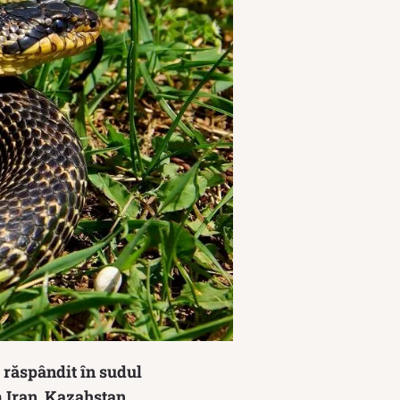
 răspândit în sudul
m Iran, Kazahstan,