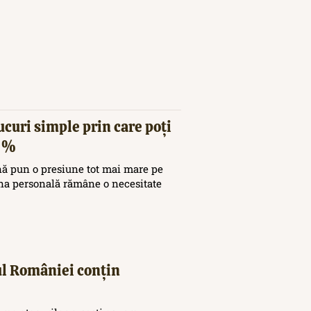
ucuri simple prin care poți
20%
nă pun o presiune tot mai mare pe
ina personală rămâne o necesitate
iul României conțin