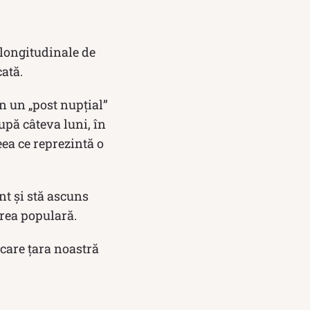
 longitudinale de
ată.
n un „post nupţial”
upă câteva luni, în
eea ce reprezintă o
t şi stă ascuns
irea populară.
 care ţara noastră