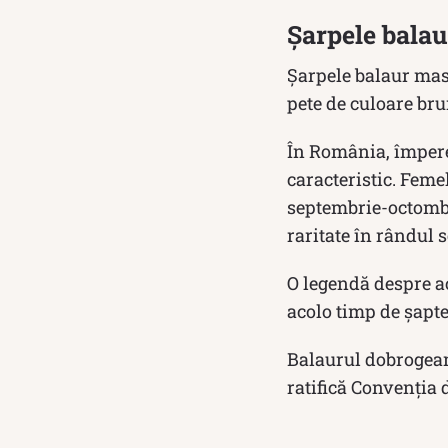
Șarpele bala
Șarpele balaur masc
pete de culoare bru
În România, împerec
caracteristic. Feme
septembrie-octombri
raritate în rândul s
O legendă despre a
acolo timp de şapte
Balaurul dobrogeam 
ratifică Convenţia 