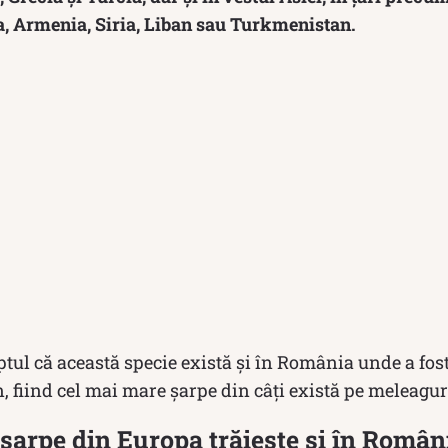
a, Armenia, Siria, Liban sau Turkmenistan.
ptul că această specie există și în România unde a fo
 fiind cel mai mare șarpe din câți există pe meleagur
șarpe din Europa trăiește și în Român