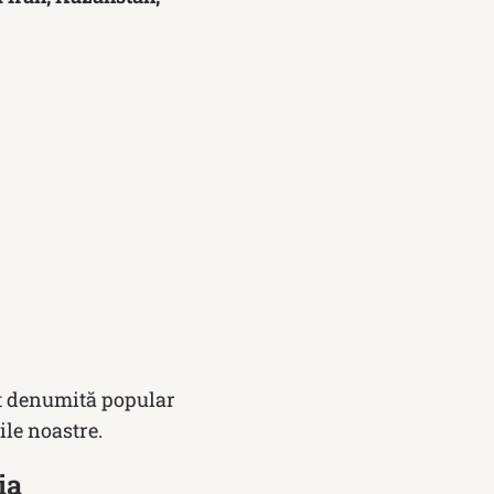
st denumită popular
ile noastre.
ia