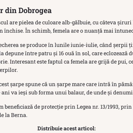
ur din Dobrogea
ul are pielea de culoare alb-gălbuie, cu câteva şiruri
n închise. În schimb, femela are o nuanță mai întunec
herea se produce în lunile iunie-iulie, când şerpii ţi
la depune între patru și 16 ouă în sol, care eclozează d
e. Interesant este faptul ca femela are grijă de pui, c
erpilor.
cest șarpe spune că un şarpe mare care intră în pămân
 ani va ieși sub forma unui balaur, de unde și denum
beneficiază de protecţie prin Legea nr. 13/1993, prin
de la Berna.
Distribuie acest articol: