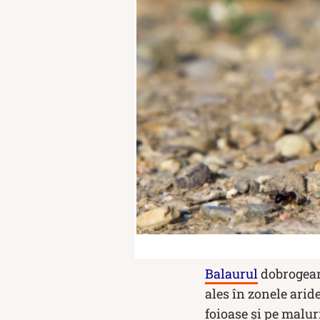
Balaurul
dobrogean 
ales în zonele arid
foioase şi pe maluri