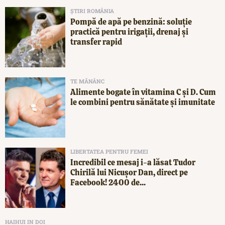
ȘTIRI ROMÂNIA
Pompă de apă pe benzină: soluție
practică pentru irigații, drenaj și
transfer rapid
TE MĂNÂNC
Alimente bogate în vitamina C și D. Cum
le combini pentru sănătate și imunitate
LIBERTATEA PENTRU FEMEI
Incredibil ce mesaj i-a lăsat Tudor
Chirilă lui Nicușor Dan, direct pe
Facebook! 2400 de...
HAIHUI IN DOI