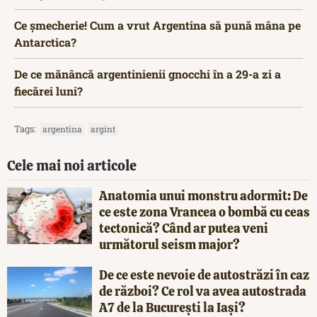
Ce șmecherie! Cum a vrut Argentina să pună mâna pe
Antarctica?
De ce mănâncă argentinienii gnocchi în a 29-a zi a
fiecărei luni?
Tags:
argentina
argint
Cele mai noi articole
Anatomia unui monstru adormit: De
ce este zona Vrancea o bombă cu ceas
tectonică? Când ar putea veni
următorul seism major?
De ce este nevoie de autostrăzi în caz
de război? Ce rol va avea autostrada
A7 de la București la Iași?