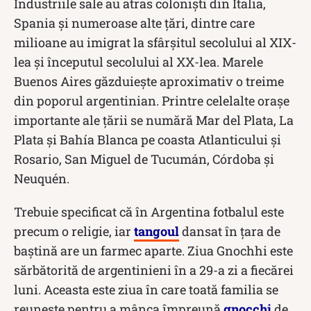
Industriile sale au atras coloniști din Italia,
Spania și numeroase alte țări, dintre care
milioane au imigrat la sfârșitul secolului al XIX-
lea și începutul secolului al XX-lea. Marele
Buenos Aires găzduiește aproximativ o treime
din poporul argentinian. Printre celelalte orașe
importante ale țării se numără Mar del Plata, La
Plata și Bahía Blanca pe coasta Atlanticului și
Rosario, San Miguel de Tucumán, Córdoba și
Neuquén.
Trebuie specificat că în Argentina fotbalul este
precum o religie, iar
tangoul
dansat în țara de
baștină are un farmec aparte. Ziua Gnochhi este
sărbătorită de argentinieni în a 29-a zi a fiecărei
luni. Aceasta este ziua în care toată familia se
reunește pentru a mânca împreună
gnocchi
de