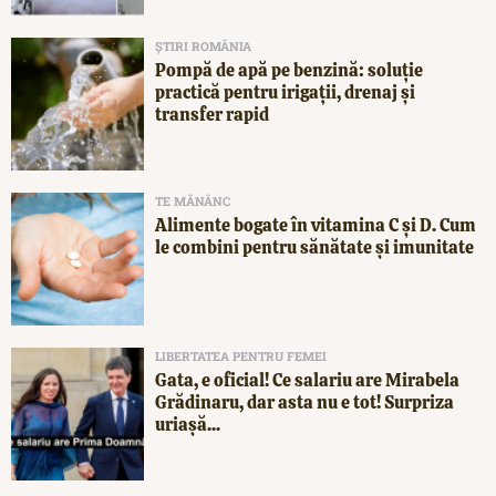
ȘTIRI ROMÂNIA
Pompă de apă pe benzină: soluție
practică pentru irigații, drenaj și
transfer rapid
TE MĂNÂNC
Alimente bogate în vitamina C și D. Cum
le combini pentru sănătate și imunitate
LIBERTATEA PENTRU FEMEI
Gata, e oficial! Ce salariu are Mirabela
Grădinaru, dar asta nu e tot! Surpriza
uriașă...