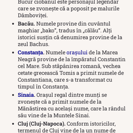
Bucur ciobanul este personajul legendar
care se zvonește că a poposit pe malurile
Dâmboviței.
Bacău.
Numele provine din cuvântul
maghiar „bako”, tradus în „călău”. Alți
istorici susțin că denumirea provine de la
zeul Bachus.
Constanța
.
Numele
orașului
de la Marea
Neagră provine de la împăratul Constantin
cel Mare. Sub stăpânirea romană, vechea
cetate grecească Tomis a primit numele de
Constantiana, care s-a transformat cu
timpul în Constanța.
Sinaia
.
Orașul regal dintre munți se
zvonește că a primit numele de la
Mănăstirea cu același nume, care la rândul
său vine de la Muntele Sinai.
Cluj (Cluj-Napoca).
Conform istoricilor,
termenul de Cluj vine de la un nume de