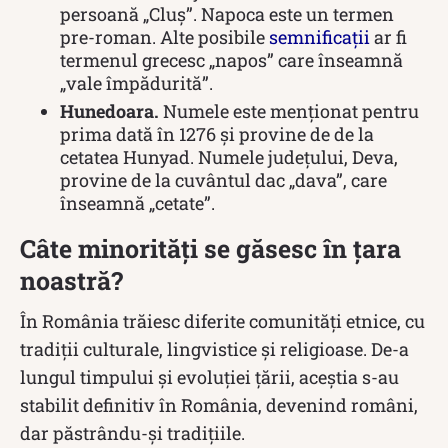
persoană „Cluș”. Napoca este un termen
pre-roman. Alte posibile
semnificații
ar fi
termenul grecesc „napos” care înseamnă
„vale împădurită”.
Hunedoara.
Numele este menționat pentru
prima dată în 1276 și provine de de la
cetatea Hunyad. Numele județului, Deva,
provine de la cuvântul dac „dava”, care
înseamnă „cetate”.
Câte minorități se găsesc în țara
noastră?
În România trăiesc diferite comunități etnice, cu
tradiții culturale, lingvistice și religioase. De-a
lungul timpului și evoluției țării, aceștia s-au
stabilit definitiv în România, devenind români,
dar păstrându-și tradițiile.