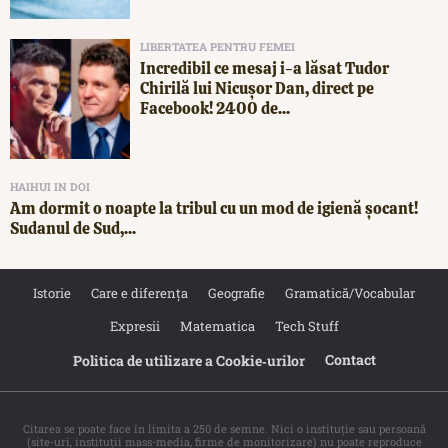
LIBERTATEA PENTRU FEMEI
Incredibil ce mesaj i-a lăsat Tudor
Chirilă lui Nicușor Dan, direct pe
Facebook! 2400 de...
HAIHUI IN DOI
Am dormit o noapte la tribul cu un mod de igienă șocant!
Sudanul de Sud,...
Istorie
Care e diferența
Geografie
Gramatică/Vocabular
Expresii
Matematica
Tech Stuff
Contact
Politica de utilizare a Cookie‐urilor
Citarea se poate face în limita a 250 de semne. Nici o instituţie sau persoană
(site-uri, instituţii mass-media, firme de monitorizare) nu poate reproduce