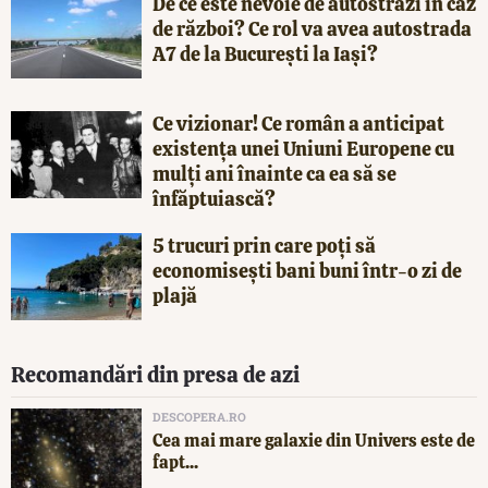
De ce este nevoie de autostrăzi în caz
de război? Ce rol va avea autostrada
A7 de la București la Iași?
Ce vizionar! Ce român a anticipat
existența unei Uniuni Europene cu
mulți ani înainte ca ea să se
înfăptuiască?
5 trucuri prin care poți să
economisești bani buni într-o zi de
plajă
Recomandări din presa de azi
DESCOPERA.RO
Cea mai mare galaxie din Univers este de
fapt...