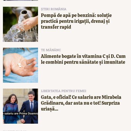
ȘTIRI ROMÂNIA
Pompă de apă pe benzină: soluție
practică pentru irigații, drenaj și
transfer rapid
TE MĂNÂNC
Alimente bogate în vitamina C și D. Cum
le combini pentru sănătate și imunitate
LIBERTATEA PENTRU FEMEI
Gata, e oficial! Ce salariu are Mirabela
Grădinaru, dar asta nu e tot! Surpriza
uriașă...