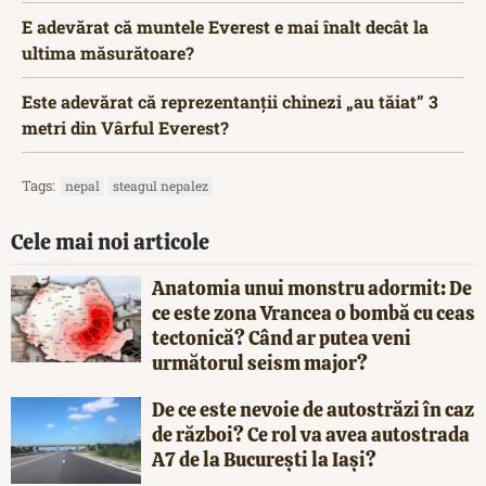
E adevărat că muntele Everest e mai înalt decât la
ultima măsurătoare?
Este adevărat că reprezentanții chinezi „au tăiat” 3
metri din Vârful Everest?
Tags:
nepal
steagul nepalez
Cele mai noi articole
Anatomia unui monstru adormit: De
ce este zona Vrancea o bombă cu ceas
tectonică? Când ar putea veni
următorul seism major?
De ce este nevoie de autostrăzi în caz
de război? Ce rol va avea autostrada
A7 de la București la Iași?