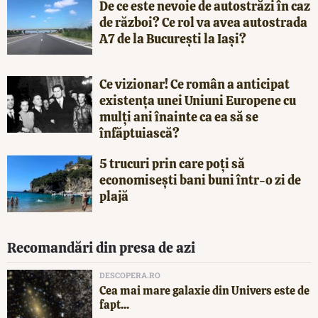
De ce este nevoie de autostrăzi în caz
de război? Ce rol va avea autostrada
A7 de la București la Iași?
Ce vizionar! Ce român a anticipat
existența unei Uniuni Europene cu
mulți ani înainte ca ea să se
înfăptuiască?
5 trucuri prin care poți să
economisești bani buni într-o zi de
plajă
Recomandări din presa de azi
DESCOPERA.RO
Cea mai mare galaxie din Univers este de
fapt...