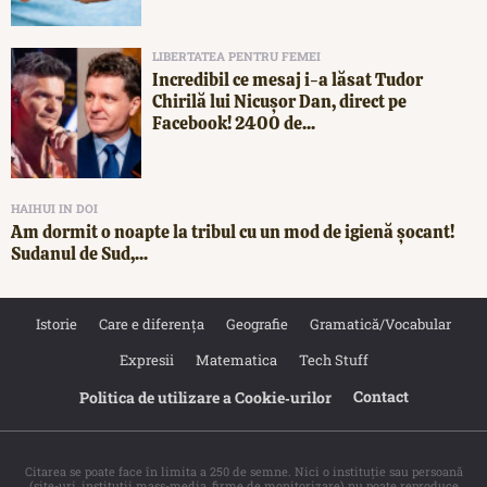
LIBERTATEA PENTRU FEMEI
Incredibil ce mesaj i-a lăsat Tudor
Chirilă lui Nicușor Dan, direct pe
Facebook! 2400 de...
HAIHUI IN DOI
Am dormit o noapte la tribul cu un mod de igienă șocant!
Sudanul de Sud,...
Istorie
Care e diferența
Geografie
Gramatică/Vocabular
Expresii
Matematica
Tech Stuff
Contact
Politica de utilizare a Cookie‐urilor
Citarea se poate face în limita a 250 de semne. Nici o instituţie sau persoană
(site-uri, instituţii mass-media, firme de monitorizare) nu poate reproduce