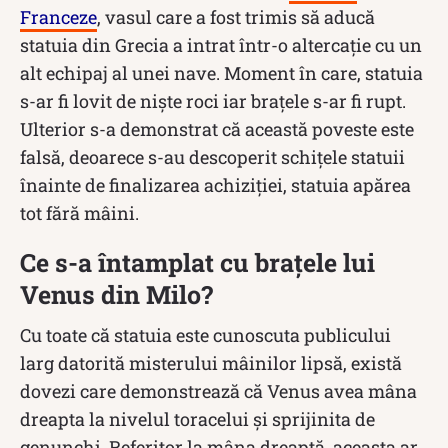
Franceze
, vasul care a fost trimis să aducă
statuia din Grecia a intrat într-o altercație cu un
alt echipaj al unei nave. Moment în care, statuia
s-ar fi lovit de niște roci iar brațele s-ar fi rupt.
Ulterior s-a demonstrat că această poveste este
falsă, deoarece s-au descoperit schițele statuii
înainte de finalizarea achiziției, statuia apărea
tot fără mâini.
Ce s-a întamplat cu brațele lui
Venus din Milo?
Cu toate că statuia este cunoscuta publicului
larg datorită misterului mâinilor lipsă, există
dovezi care demonstrează că Venus avea mâna
dreapta la nivelul toracelui și sprijinita de
genunchi. Referitor la mâna dreaptă, aceasta ar