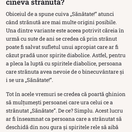
cineva strănută?
Obiceiul de a spune cuiva „Sănătate!” atunci
când strănută are mai multe origini posibile.
Una dintre variante este aceea potrivit căreia în
urmă cu sute de ani se credea că prin strănut
poate fi salvat sufletul unui apropiat care ar fi
căzut pradă unor spirite diabolice. Astfel, pentru
a pleca la luptă cu spiritele diabolice, persoana
care strănuta avea nevoie de o binecuvântare și
i se ura „Sănătate!”.
Tot în acele vremuri se credea că poartă ghinion
să mulțumești persoanei care ura celui ce a
strănutat „Sănătate”. De ce? Simplu. Acest lucru
ar fi înseamnat ca persoana care a strănutat să
deschidă din nou gura și spiritele rele să aibă