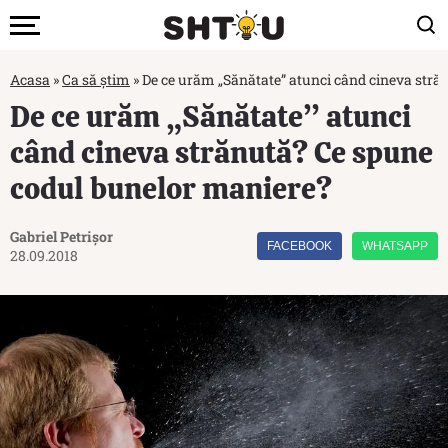
Acasa
»
Ca să știm
»
De ce urăm „Sănătate” atunci când cineva stră
De ce urăm „Sănătate” atunci
când cineva strănută? Ce spune
codul bunelor maniere?
Gabriel Petrișor
FACEBOOK
WHATSAPP
28.09.2018