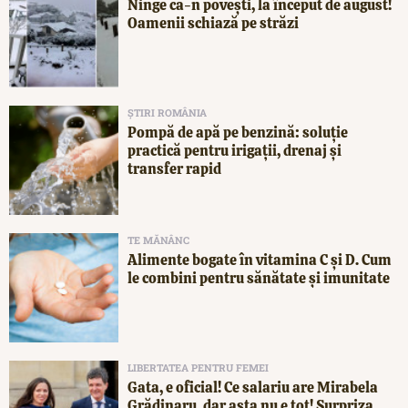
Ninge ca-n povești, la început de august!
Oamenii schiază pe străzi
ȘTIRI ROMÂNIA
Pompă de apă pe benzină: soluție
practică pentru irigații, drenaj și
transfer rapid
TE MĂNÂNC
Alimente bogate în vitamina C și D. Cum
le combini pentru sănătate și imunitate
LIBERTATEA PENTRU FEMEI
Gata, e oficial! Ce salariu are Mirabela
Grădinaru, dar asta nu e tot! Surpriza