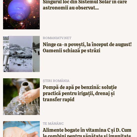
Singurul loc din Sistemul Solar în care
astronomii au observat...
ROMANIATV.NET
Ninge ca-n povești, la început de august!
Oamenii schiază pe străzi
ȘTIRI ROMÂNIA
Pompă de apă pe benzină: soluție
practică pentru irigații, drenaj și
transfer rapid
TE MĂNÂNC
Alimente bogate în vitamina C și D. Cum
le combini pentru sănătate și imunitate