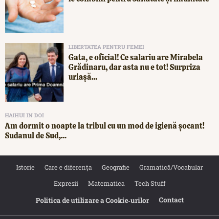
LIBERTATEA PENTRU FEMEI
Gata, e oficial! Ce salariu are Mirabela
Grădinaru, dar asta nu e tot! Surpriza
uriașă...
HAIHUI IN DOI
Am dormit o noapte la tribul cu un mod de igienă șocant!
Sudanul de Sud,...
Istorie
Care e diferența
Geografie
Gramatică/Vocabular
Expresii
Matematica
Tech Stuff
Contact
Politica de utilizare a Cookie‐urilor