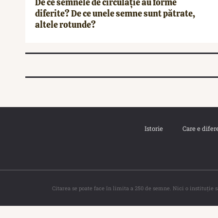
De ce semnele de circulație au forme
diferite? De ce unele semne sunt pătrate,
altele rotunde?
Istorie
Care e difer
Citarea se poate face în limita a 250 de semne. Nici o instituţie 