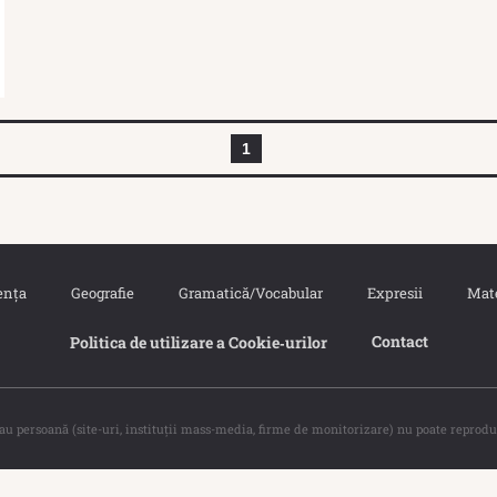
1
ența
Geografie
Gramatică/Vocabular
Expresii
Mat
Contact
Politica de utilizare a Cookie‐urilor
sau persoană (site-uri, instituţii mass-media, firme de monitorizare) nu poate reprodu