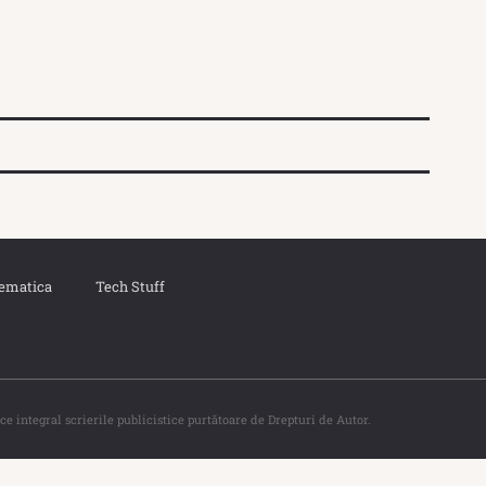
ematica
Tech Stuff
ce integral scrierile publicistice purtătoare de Drepturi de Autor.