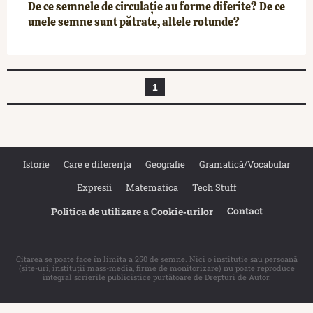
De ce semnele de circulație au forme diferite? De ce
unele semne sunt pătrate, altele rotunde?
1
Istorie
Care e diferența
Geografie
Gramatică/Vocabular
Expresii
Matematica
Tech Stuff
Contact
Politica de utilizare a Cookie‐urilor
Citarea se poate face în limita a 250 de semne. Nici o instituţie sau persoană
(site-uri, instituţii mass-media, firme de monitorizare) nu poate reproduce
integral scrierile publicistice purtătoare de Drepturi de Autor.