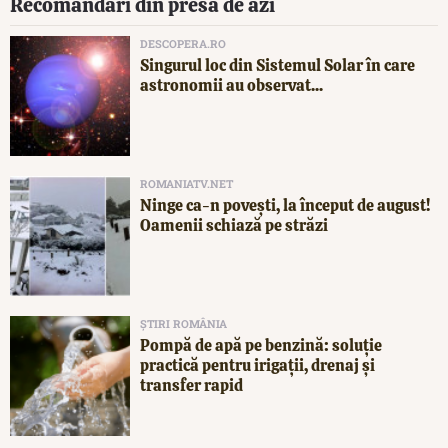
Recomandări din presa de azi
DESCOPERA.RO
Singurul loc din Sistemul Solar în care
astronomii au observat...
ROMANIATV.NET
Ninge ca-n povești, la început de august!
Oamenii schiază pe străzi
ȘTIRI ROMÂNIA
Pompă de apă pe benzină: soluție
practică pentru irigații, drenaj și
transfer rapid