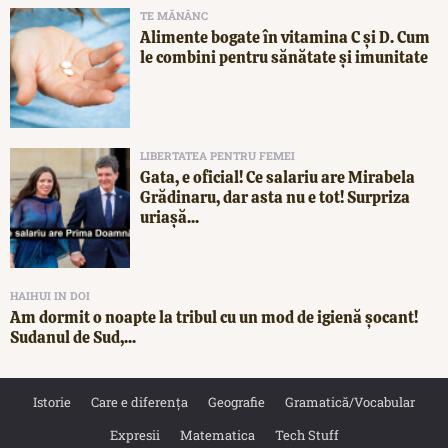
TE MĂNÂNC
Alimente bogate în vitamina C și D. Cum
le combini pentru sănătate și imunitate
LIBERTATEA PENTRU FEMEI
Gata, e oficial! Ce salariu are Mirabela
Grădinaru, dar asta nu e tot! Surpriza
uriașă...
HAIHUI IN DOI
Am dormit o noapte la tribul cu un mod de igienă șocant!
Sudanul de Sud,...
Istorie
Care e diferența
Geografie
Gramatică/Vocabular
Expresii
Matematica
Tech Stuff