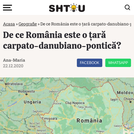
Acasa
»
Geografie
»
De ce România este o țară carpato-danubiano-p
De ce România este o țară
carpato-danubiano-pontică?
Ana-Maria
FACEBOOK
WHATSAPP
22.12.2020