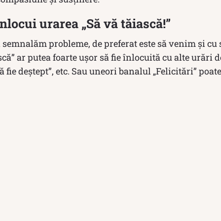
nlocui urarea „Să vă tăiască!”
ă semnalăm probleme, de preferat este să venim și cu so
că” ar putea foarte ușor să fie înlocuită cu alte urări 
 fie deștept”, etc. Sau uneori banalul „Felicitări” poat