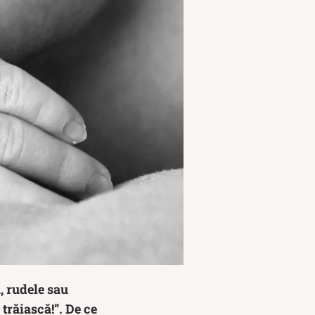
, rudele sau
 trăiască!”. De ce