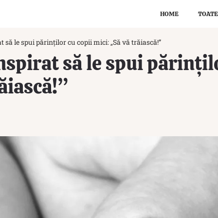
HOME
TOATE
t să le spui părinților cu copii mici: „Să vă trăiască!”
nspirat să le spui părințil
răiască!”