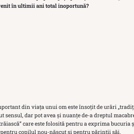
enit în ultimii ani total inoportună?
ortant din viața unui om este însoțit de urări „tradi
ut sensul, dar pot avea și nuanțe de-a dreptul macabre
 trăiască” care este folosită pentru a exprima bucuria ș
pentru copilul nou-născut și pentru părinții săi.