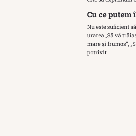
Cu ce putem î
Nu este suficient s
urarea „Să vă trăias
mare și frumos”, „Să
potrivit.