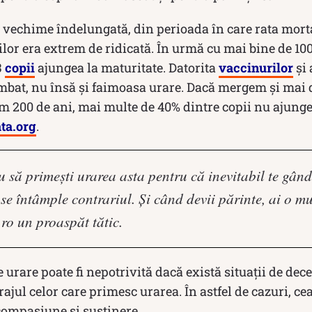
 vechime îndelungată, din perioada în care rata mortal
or era extrem de ridicată. În urmă cu mai bine de 100
3
copii
ajungea la maturitate. Datorita
vaccinurilor
și 
mbat, nu însă și faimoasa urare. Dacă mergem și mai d
um 200 de ani, mai multe de 40% dintre copii nu ajunge
ta.org
.
ă primești urarea asta pentru că inevitabil te gândeș
 se întâmple contrariul. Și când devii părinte, ai o mu
ro un proaspăt tătic.
e urare poate fi nepotrivită dacă există situații de dec
rajul celor care primesc urarea. În astfel de cazuri, c
ompasiune și susținere.