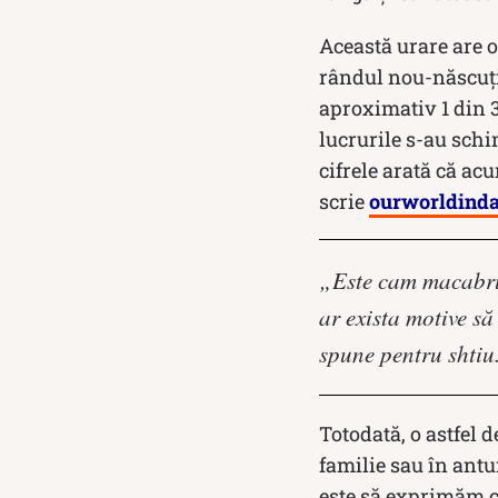
Această urare are o
rândul nou-născuțil
aproximativ 1 din 
lucrurile s-au schi
cifrele arată că ac
scrie
ourworldinda
„Este cam macabru s
ar exista motive să
spune pentru shtiu.
Totodată, o astfel d
familie sau în antu
este să exprimăm c