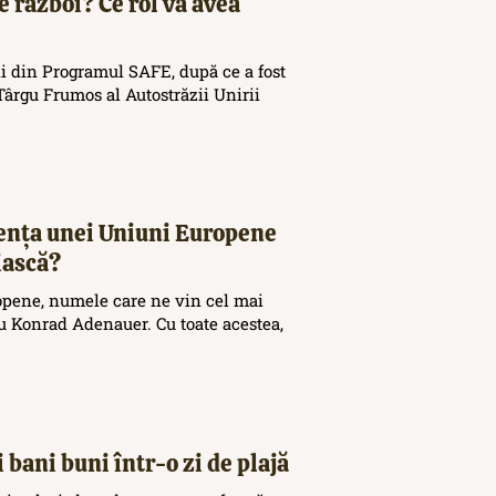
e război? Ce rol va avea
i din Programul SAFE, după ce a fost
ârgu Frumos al Autostrăzii Unirii
tența unei Uniuni Europene
iască?
opene, numele care ne vin cel mai
 Konrad Adenauer. Cu toate acestea,
 bani buni într-o zi de plajă