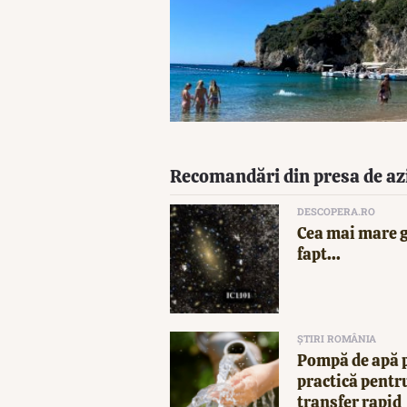
Recomandări din presa de az
DESCOPERA.RO
Cea mai mare g
fapt...
ȘTIRI ROMÂNIA
Pompă de apă p
practică pentru
transfer rapid