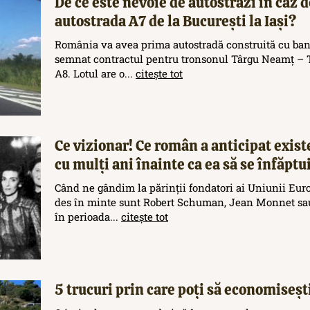
De ce este nevoie de autostrăzi în caz d
autostrada A7 de la București la Iași?
România va avea prima autostradă construită cu ban
semnat contractul pentru tronsonul Târgu Neamț – T
A8. Lotul are o...
citește tot
Ce vizionar! Ce român a anticipat exis
cu mulți ani înainte ca ea să se înfăptu
Când ne gândim la părinții fondatori ai Uniunii Eur
des în minte sunt Robert Schuman, Jean Monnet sau
în perioada...
citește tot
5 trucuri prin care poți să economisești