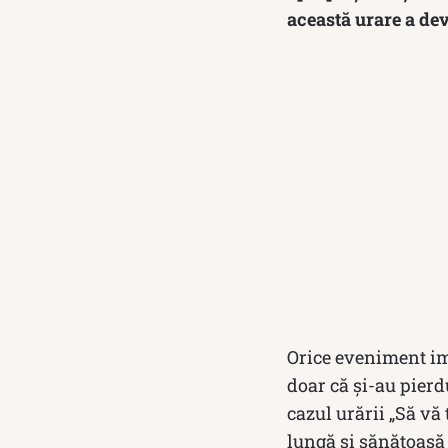
această urare a dev
Orice eveniment imp
doar că și-au pierd
cazul urării „Să vă
lungă și sănătoasă 