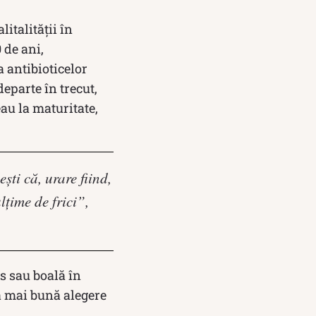
italității în
 de ani,
a antibioticelor
eparte în trecut,
au la maturitate,
ti că, urare fiind,
lțime de frici”,
es sau boală în
ea mai bună alegere