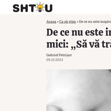
Acasa
»
Ca să știm
»
De ce nu este inspira
De ce nu este i
mici: „Să vă t
Gabriel Petrișor
09.10.2023