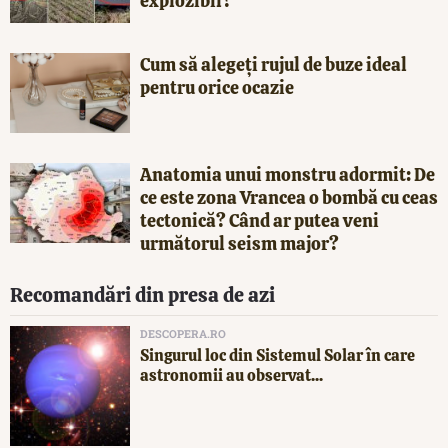
explozibil?
Cum să alegeți rujul de buze ideal
pentru orice ocazie
Anatomia unui monstru adormit: De
ce este zona Vrancea o bombă cu ceas
tectonică? Când ar putea veni
următorul seism major?
Recomandări din presa de azi
DESCOPERA.RO
Singurul loc din Sistemul Solar în care
astronomii au observat...