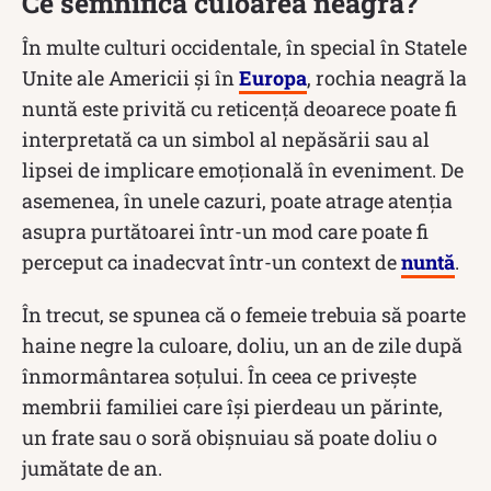
Ce semnifică culoarea neagră?
În multe culturi occidentale, în special în Statele
Unite ale Americii și în
Europa
, rochia neagră la
nuntă este privită cu reticență deoarece poate fi
interpretată ca un simbol al nepăsării sau al
lipsei de implicare emoțională în eveniment. De
asemenea, în unele cazuri, poate atrage atenția
asupra purtătoarei într-un mod care poate fi
perceput ca inadecvat într-un context de
nuntă
.
În trecut, se spunea că o femeie trebuia să poarte
haine negre la culoare, doliu, un an de zile după
înmormântarea soțului. În ceea ce privește
membrii familiei care își pierdeau un părinte,
un frate sau o soră obișnuiau să poate doliu o
jumătate de an.