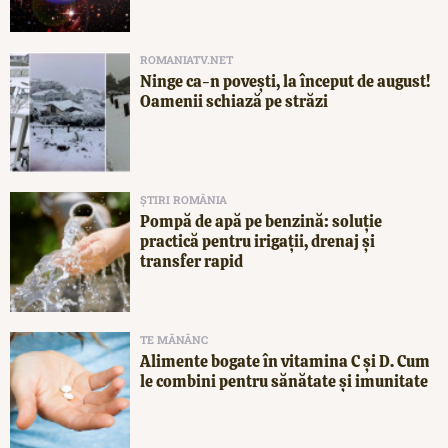
ROMANIATV.NET
Ninge ca-n povești, la început de august!
Oamenii schiază pe străzi
ȘTIRI ROMÂNIA
Pompă de apă pe benzină: soluție
practică pentru irigații, drenaj și
transfer rapid
TE MĂNÂNC
Alimente bogate în vitamina C și D. Cum
le combini pentru sănătate și imunitate