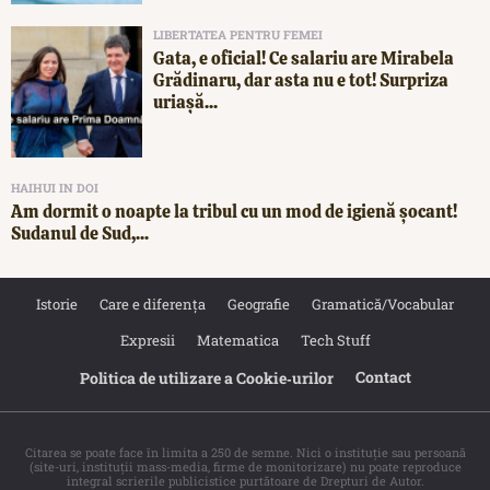
LIBERTATEA PENTRU FEMEI
Gata, e oficial! Ce salariu are Mirabela
Grădinaru, dar asta nu e tot! Surpriza
uriașă...
HAIHUI IN DOI
Am dormit o noapte la tribul cu un mod de igienă șocant!
Sudanul de Sud,...
Istorie
Care e diferența
Geografie
Gramatică/Vocabular
Expresii
Matematica
Tech Stuff
Contact
Politica de utilizare a Cookie‐urilor
Citarea se poate face în limita a 250 de semne. Nici o instituţie sau persoană
(site-uri, instituţii mass-media, firme de monitorizare) nu poate reproduce
integral scrierile publicistice purtătoare de Drepturi de Autor.