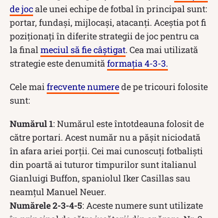
de joc
ale unei echipe de fotbal în principal sunt:
portar, fundași, mijlocași, atacanți. Aceștia pot fi
poziționați în diferite strategii de joc pentru ca
la final
meciul să fie câștigat
. Cea mai utilizată
strategie este denumită
formația 4-3-3.
Cele mai
frecvente numere
de pe tricouri folosite
sunt:
Numărul 1
: Numărul este întotdeauna folosit de
către portari. Acest număr nu a pășit niciodată
în afara ariei porții. Cei mai cunoscuți fotbaliști
din poartă ai tuturor timpurilor sunt italianul
Gianluigi Buffon, spaniolul Iker Casillas sau
neamțul Manuel Neuer.
Numărele 2-3-4-5
: Aceste numere sunt utilizate