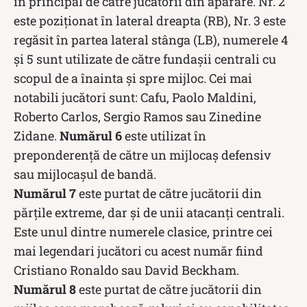
în principal de către jucătorii din apărare. Nr. 2
este poziționat în lateral dreapta (RB), Nr. 3 este
regăsit în partea lateral stânga (LB), numerele 4
și 5 sunt utilizate de către fundașii centrali cu
scopul de a înainta și spre mijloc. Cei mai
notabili jucători sunt: Cafu, Paolo Maldini,
Roberto Carlos, Sergio Ramos sau Zinedine
Zidane.
Numărul 6
este utilizat în
preponderență de către un mijlocaș defensiv
sau mijlocașul de bandă.
Numărul 7
este purtat de către jucătorii din
părțile extreme, dar și de unii atacanți centrali.
Este unul dintre numerele clasice, printre cei
mai legendari jucători cu acest număr fiind
Cristiano Ronaldo sau David Beckham.
Numărul 8
este purtat de către jucătorii din