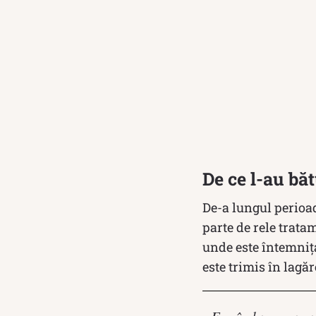
De ce l-au bă
De-a lungul perioa
parte de rele trata
unde este întemnița
este trimis în lag