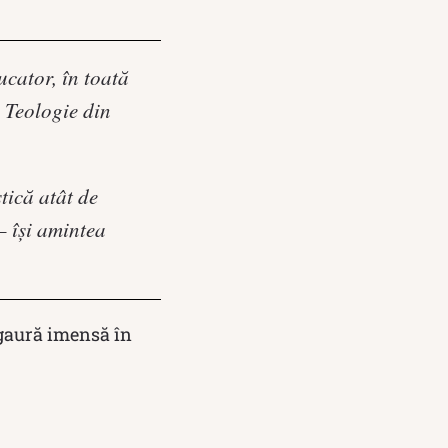
ucator, în toată
 Teologie din
tică atât de
– își amintea
o gaură imensă în