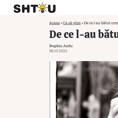
Acasa
»
Ca să știm
»
De ce l-au bătut com
De ce l-au băt
Bogdan Andu
08.10.2022