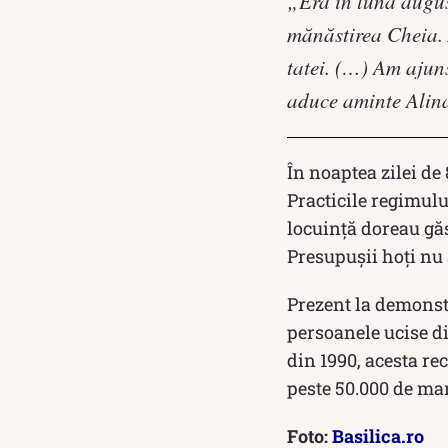
„Era în luna augu
mănăstirea Cheia. 
tatei. (…) Am ajuns
aduce aminte Alina
În noaptea zilei de 
Practicile regimului
locuință doreau găs
Presupușii hoți nu 
Prezent la demonstr
persoanele ucise d
din 1990, acesta re
peste 50.000 de man
Foto:
Basilica.ro