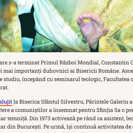
care s-a terminat Primul Război Mondial, Constantin G
ei mai importanți duhovnici ai Bisericii Române. As
de studiu, începând cu seminarul teologic, Facultatea 
rat.
slujit
la Biserica Sfântul Silvestru, Părintele Galeriu a
utere a comuniștilor a însemnat pentru Sfinția Sa o pe
ar temniță. Din 1973 activează pe rând ca asistent, lec
tar din București. Pe urmă, își continuă activitatea de 