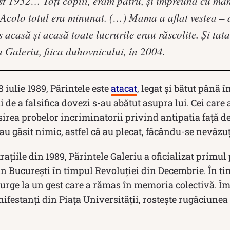
st 1952… Toți copiii, eram patru, și împreună cu ma
Acolo totul era minunat. (…) Mama a aflat vestea – 
 acasă și acasă toate lucrurile erau răscolite. Și tata
 Galeriu, fiica duhovnicului, în 2004.
8 iulie 1989, Părintele este
atacat
, legat și bătut până în
 de a falsifica dovezi s-au abătut asupra lui. Cei care 
irea probelor incriminatorii privind antipatia față 
au găsit nimic, astfel că au plecat, făcându-se nevăzuț
ațiile din 1989, Părintele Galeriu a oficializat primul
in București în timpul Revoluției din Decembrie. În t
curge la un gest care a rămas în memoria colectivă. Î
ifestanți din Piața Universității, rostește rugăciunea 