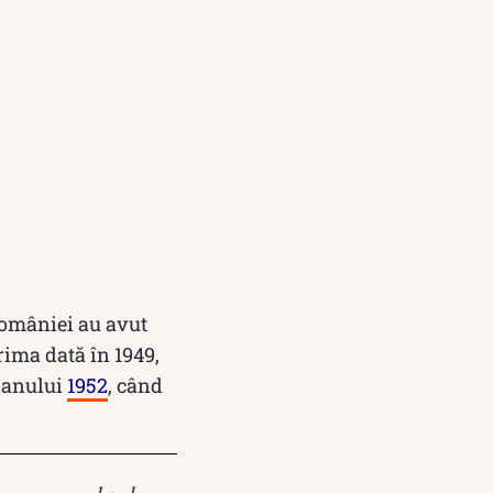
României au avut
rima dată în 1949,
a anului
1952
, când