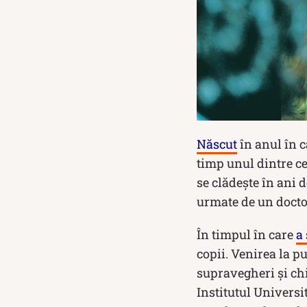
Născut
în anul în 
timp unul dintre c
se clădește în ani 
urmate de un docto
În timpul în care
a 
copii. Venirea la p
supravegheri și chi
Institutul Universi