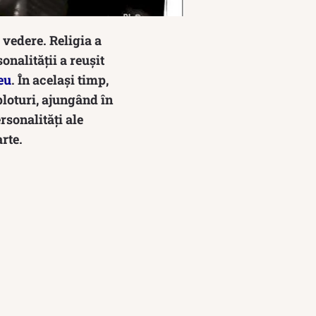
vedere. Religia a
nalității a reușit
eu
. În același timp,
ploturi, ajungând în
rsonalități ale
rte.