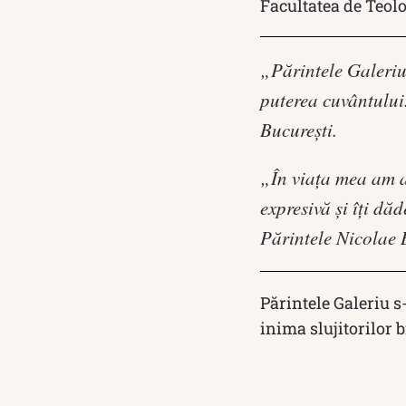
Facultatea de Teolo
„Părintele Galeriu 
puterea cuvântului
București.
„În viața mea am as
expresivă și îți dă
Părintele Nicolae B
Părintele Galeriu s
inima slujitorilor b