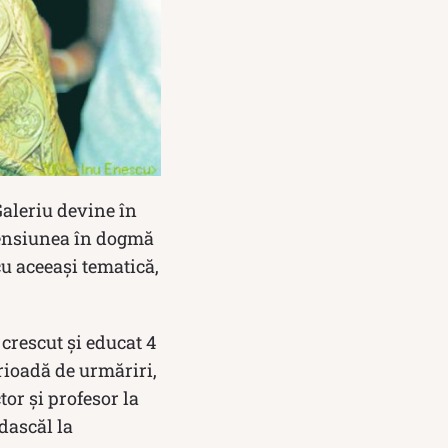
aleriu devine în
censiunea în dogmă
cu aceeași tematică,
 crescut și educat 4
rioadă de urmăriri,
tor și profesor la
dascăl la