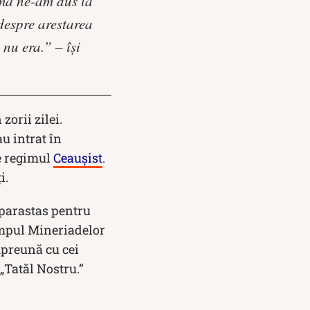
ma ne-am dus la
despre arestarea
 nu era.” – își
 zorii zilei.
au intrat în
de regimul
Ceaușist
.
i.
 parastas pentru
impul Mineriadelor
mpreună cu cei
„Tatăl Nostru.”