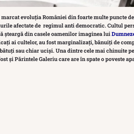
marcat evoluția României din foarte multe puncte de 
urile afectate de regimul anti democratic. Cultul perso
să șteargă din casele oamenilor imaginea lui
Dumnez
icați ai cultelor, au fost marginalizați, bănuiți de com
 bătuți sau chiar uciși. Una dintre cele mai chinuite pe
ost și Părintele Galeriu care are în spate o poveste apa