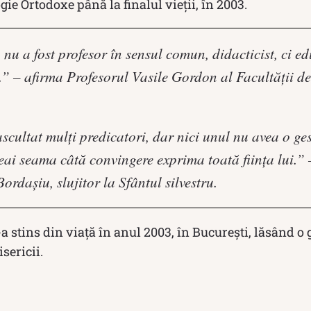
gie Ortodoxe până la finalul vieții, în 2003.
nu a fost profesor în sensul comun, didacticist, ci ed
.” – afirma Profesorul Vasile Gordon al Facultății de
cultat mulți predicatori, dar nici unul nu avea o ges
deai seama câtă convingere exprima toată ființa lui.” 
ordașiu, slujitor la Sfântul silvestru.
-a stins din viață în anul 2003, în București, lăsând 
isericii.