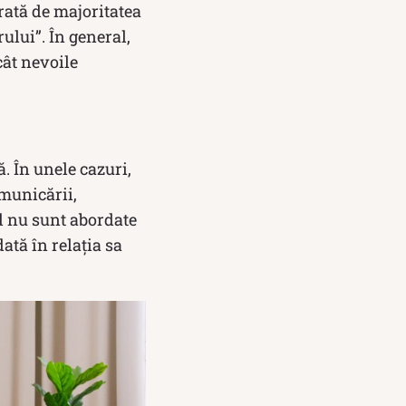
rată de majoritatea
ului”. În general,
cât nevoile
. În unele cazuri,
omunicării,
nd nu sunt abordate
ată în relația sa