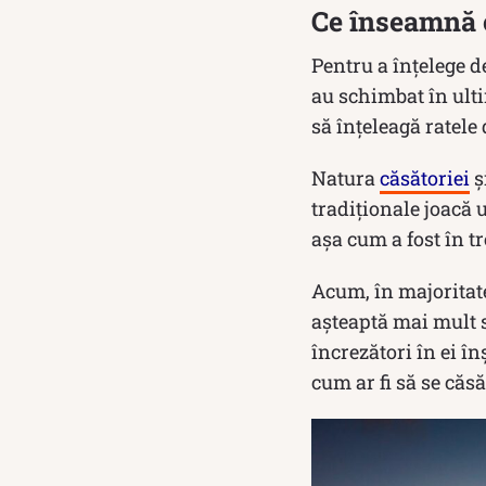
Ce înseamnă c
Pentru a înțelege d
au schimbat în ulti
să înțeleagă ratele 
Natura
căsătoriei
ș
tradiționale joacă 
așa cum a fost în tr
Acum, în majoritate
așteaptă mai mult s
încrezători în ei î
cum ar fi să se căsă