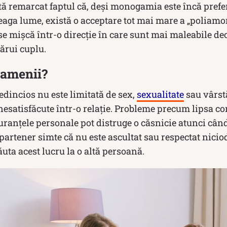
ă remarcat faptul că, deși monogamia este încă prefe
aga lume, există o acceptare tot mai mare a „poliamor
e se mișcă într-o direcție în care sunt mai maleabile de
cărui cuplu.
oamenii?
redincios nu este limitată de sex,
sexualitate
sau vârstă
esatisfăcute într-o relație. Probleme precum lipsa c
guranțele personale pot distruge o căsnicie atunci câ
partener simte că nu este ascultat sau respectat niciod
ăuta acest lucru la o altă persoană.