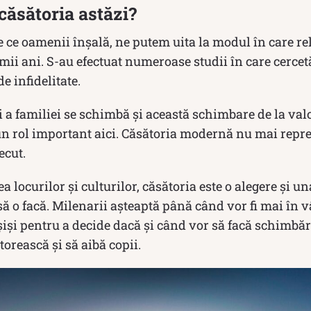
ăsătoria astăzi?
e ce oamenii înșală, ne putem uita la modul în care rel
mii ani. S-au efectuat numeroase studii în care cercet
de infidelitate.
i a familiei se schimbă și această schimbare de la valor
un rol important aici. Căsătoria modernă nu mai repre
ecut.
a locurilor și culturilor, căsătoria este o alegere și u
ă o facă. Milenarii așteaptă până când vor fi mai în v
nșiși pentru a decide dacă și când vor să facă schimbăr
torească și să aibă copii.