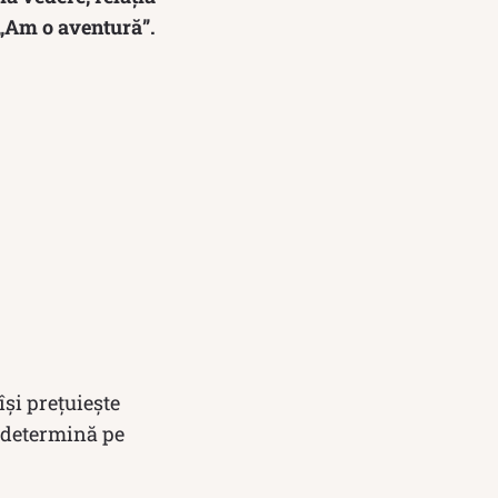
: „Am o aventură”.
și prețuiește
e determină pe