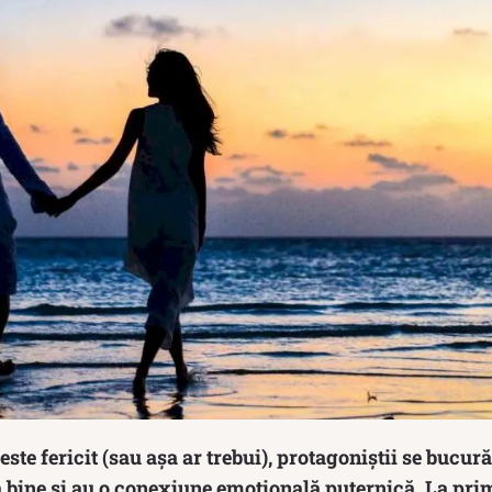
este fericit (sau așa ar trebui), protagoniștii se bucu
 bine și au o conexiune emoțională puternică. La prim