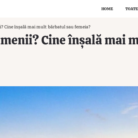
HOME
TOATE
i? Cine înșală mai mult: bărbatul sau femeia?
amenii? Cine înșală mai m