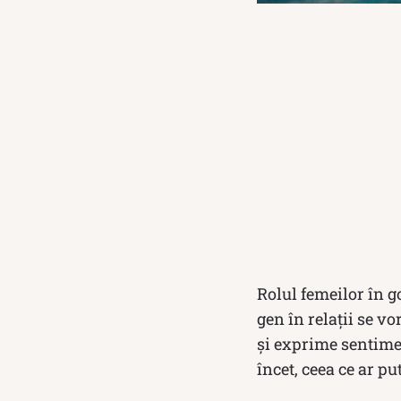
Rolul femeilor în g
gen în relații se v
și exprime sentimen
încet, ceea ce ar pu