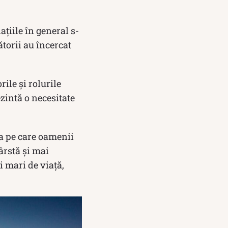
ațiile în general s-
ătorii au încercat
ile și rolurile
zintă o necesitate
na pe care oamenii
ârstă și mai
i mari de viață,