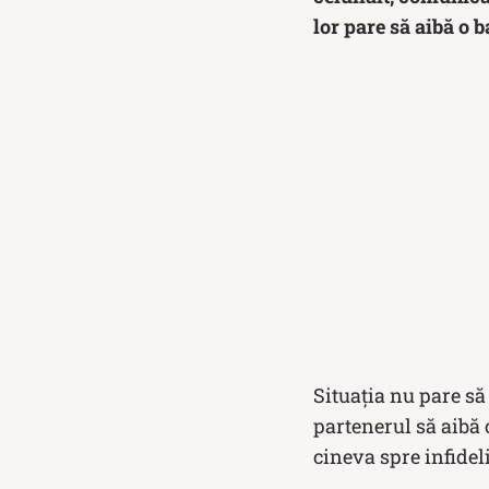
lor pare să aibă o b
Situația nu pare să
partenerul să aibă
cineva spre infidel