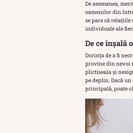
De asemenea, merit
oamenilor din între
se pare că relațiil
individuale ale fie
De ce înșală 
Dorința de a fi nec
provine din nevoi n
plictiseala și nesi
pe deplin. Dacă un 
principală, poate c