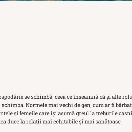
ospodărie se schimbă, ceea ce înseamnă că și alte rolu
or schimba. Normele mai vechi de gen, cum ar fi bărbați
tele și femeile care își asumă greul la treburile casn
tea duce la relații mai echitabile și mai sănătoase.