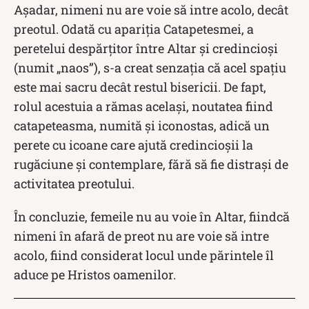
Așadar, nimeni nu are voie să intre acolo, decât
preotul. Odată cu apariţia Catapetesmei, a
peretelui despărţitor între Altar şi credincioși
(numit „naos”), s-a creat senzația că acel spațiu
este mai sacru decât restul bisericii. De fapt,
rolul acestuia a rămas același, noutatea fiind
catapeteasma, numită şi iconostas, adică un
perete cu icoane care ajută credincioșii la
rugăciune și contemplare, fără să fie distrași de
activitatea preotului.
În concluzie, femeile nu au voie în Altar, fiindcă
nimeni în afară de preot nu are voie să intre
acolo, fiind considerat locul unde părintele îl
aduce pe Hristos oamenilor.