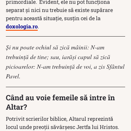
primordiale. Evident, ele nu pot funcţiona
separat şi nici nu trebuie să existe supărare
pentru această situaţie, susțin cei de la
doxologia.ro
.
Şi nu poate ochiul să zică mâinii: N-am
trebuinţă de tine; sau, iarăşi capul să zică
picioarelor: N-am trebuinţă de voi, a zis Sfântul
Pavel.
Când au voie femeile să intre în
Altar?
Potrivit scrierilor biblice, Altarul reprezintă
locul unde preoții săvârșesc Jertfa lui Hristos.