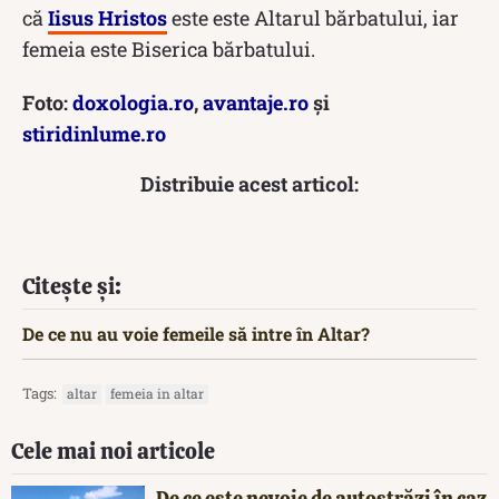
că
Iisus Hristos
este este Altarul bărbatului, iar
femeia este Biserica bărbatului.
Foto:
doxologia.ro
,
avantaje.ro
și
stiridinlume.ro
Distribuie acest articol:
Citește și:
De ce nu au voie femeile să intre în Altar?
Tags:
altar
femeia in altar
Cele mai noi articole
De ce este nevoie de autostrăzi în caz