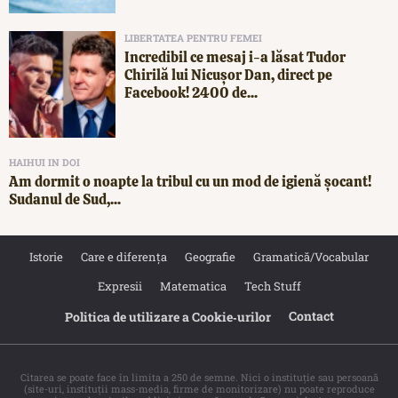
LIBERTATEA PENTRU FEMEI
Incredibil ce mesaj i-a lăsat Tudor
Chirilă lui Nicușor Dan, direct pe
Facebook! 2400 de...
HAIHUI IN DOI
Am dormit o noapte la tribul cu un mod de igienă șocant!
Sudanul de Sud,...
Istorie
Care e diferența
Geografie
Gramatică/Vocabular
Expresii
Matematica
Tech Stuff
Contact
Politica de utilizare a Cookie‐urilor
Citarea se poate face în limita a 250 de semne. Nici o instituţie sau persoană
(site-uri, instituţii mass-media, firme de monitorizare) nu poate reproduce