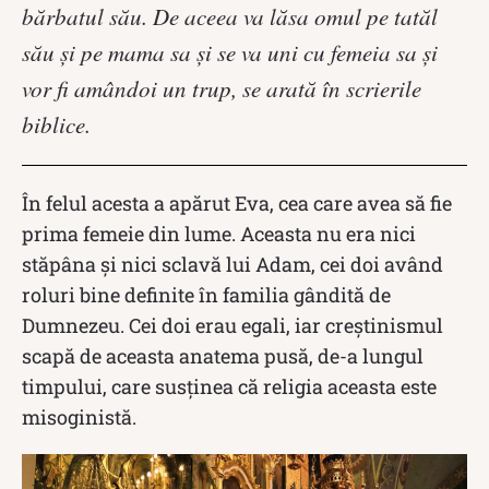
bărbatul său. De aceea va lăsa omul pe tatăl
său şi pe mama sa şi se va uni cu femeia sa şi
vor fi amândoi un trup, se arată în scrierile
biblice.
În felul acesta a apărut Eva, cea care avea să fie
prima femeie din lume. Aceasta nu era nici
stăpâna și nici sclavă lui Adam, cei doi având
roluri bine definite în familia gândită de
Dumnezeu. Cei doi erau egali, iar creștinismul
scapă de aceasta anatema pusă, de-a lungul
timpului, care susținea că religia aceasta este
misoginistă.