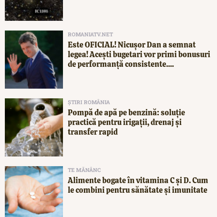
ROMANIATV.NET
Este OFICIAL! Nicușor Dan a semnat
legea! Acești bugetari vor primi bonusuri
de performanță consistente....
ȘTIRI ROMÂNIA
Pompă de apă pe benzină: soluție
practică pentru irigații, drenaj și
transfer rapid
TE MĂNÂNC
Alimente bogate în vitamina C și D. Cum
le combini pentru sănătate și imunitate