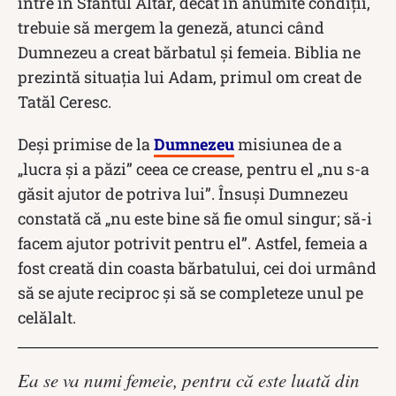
intre în Sfântul Altar, decât în anumite condiții,
trebuie să mergem la geneză, atunci când
Dumnezeu a creat bărbatul și femeia. Biblia ne
prezintă situația lui Adam, primul om creat de
Tatăl Ceresc.
Deşi primise de la
Dumnezeu
misiunea de a
„lucra şi a păzi” ceea ce crease, pentru el „nu s-a
găsit ajutor de potriva lui”. Însuşi Dumnezeu
constată că „nu este bine să fie omul singur; să-i
facem ajutor potrivit pentru el”. Astfel, femeia a
fost creată din coasta bărbatului, cei doi urmând
să se ajute reciproc și să se completeze unul pe
celălalt.
Ea se va numi femeie, pentru că este luată din