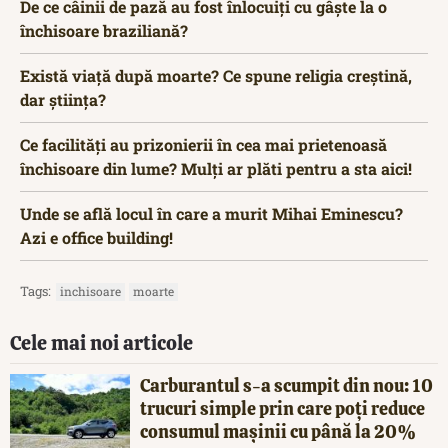
De ce câinii de pază au fost înlocuiți cu gâște la o
închisoare braziliană?
Există viață după moarte? Ce spune religia creștină,
dar știința?
Ce facilități au prizonierii în cea mai prietenoasă
închisoare din lume? Mulți ar plăti pentru a sta aici!
Unde se află locul în care a murit Mihai Eminescu?
Azi e office building!
Tags:
inchisoare
moarte
Cele mai noi articole
Carburantul s-a scumpit din nou: 10
trucuri simple prin care poți reduce
consumul mașinii cu până la 20%