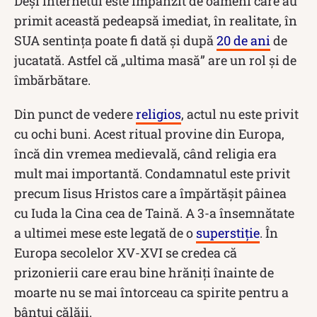
Deși internetul este împânzit de oameni care au
primit această pedeapsă imediat, în realitate, în
SUA sentința poate fi dată și după
20 de ani
de
jucatată. Astfel că „ultima masă” are un rol și de
îmbărbătare.
Din punct de vedere
religios
, actul nu este privit
cu ochi buni. Acest ritual provine din Europa,
încă din vremea medievală, când religia era
mult mai importantă. Condamnatul este privit
precum Iisus Hristos care a împărtășit pâinea
cu Iuda la Cina cea de Taină. A 3-a însemnătate
a ultimei mese este legată de o
superstiție
. În
Europa secolelor XV-XVI se credea că
prizonierii care erau bine hrăniți înainte de
moarte nu se mai întorceau ca spirite pentru a
bântui călăii.