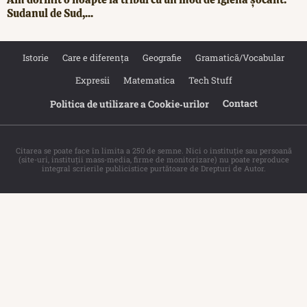
Sudanul de Sud,...
Istorie
Care e diferența
Geografie
Gramatică/Vocabular
Expresii
Matematica
Tech Stuff
Contact
Politica de utilizare a Cookie‐urilor
Citarea se poate face în limita a 250 de semne. Nici o instituţie sau persoană
(site-uri, instituţii mass-media, firme de monitorizare) nu poate reproduce
integral scrierile publicistice purtătoare de Drepturi de Autor.