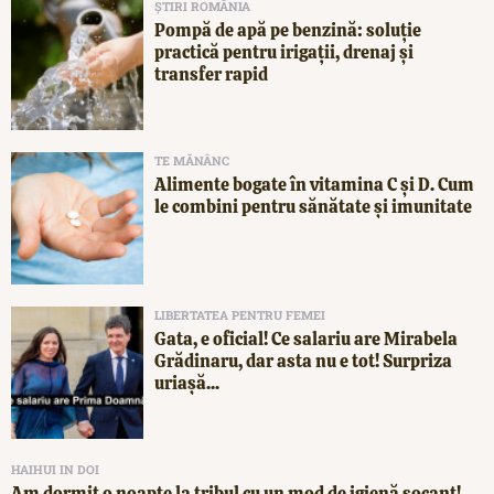
ȘTIRI ROMÂNIA
Pompă de apă pe benzină: soluție
practică pentru irigații, drenaj și
transfer rapid
TE MĂNÂNC
Alimente bogate în vitamina C și D. Cum
le combini pentru sănătate și imunitate
LIBERTATEA PENTRU FEMEI
Gata, e oficial! Ce salariu are Mirabela
Grădinaru, dar asta nu e tot! Surpriza
uriașă...
HAIHUI IN DOI
Am dormit o noapte la tribul cu un mod de igienă șocant!