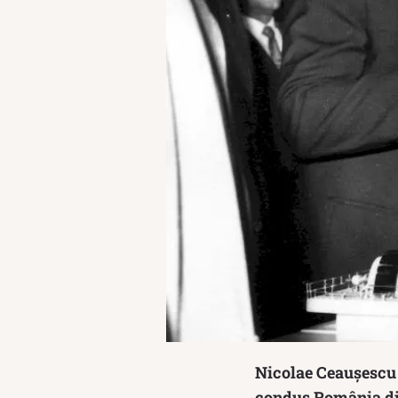
Nicolae Ceaușescu a
condus România din