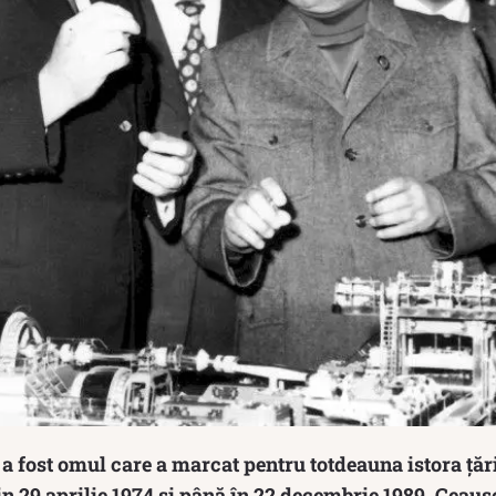
 fost omul care a marcat pentru totdeauna istora țări
 29 aprilie 1974 și până în 22 decembrie 1989. Ceaușe