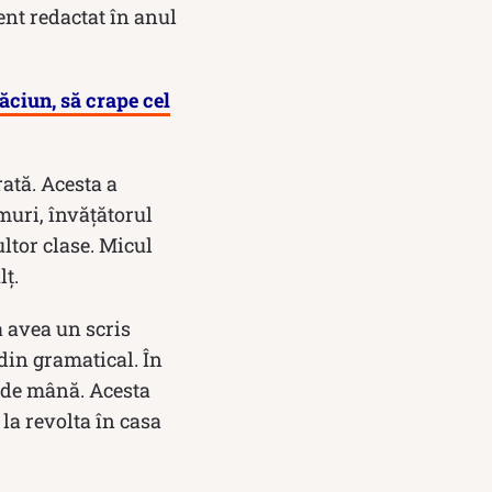
ent redactat în anul
ăciun, să crape cel
ată. Acesta a
emuri, învățătorul
ltor clase. Micul
lț.
a avea un scris
rdin gramatical. În
e de mână. Acesta
 la revolta în casa