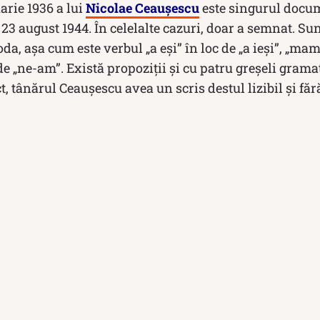
arie 1936 a lui
Nicolae Ceauşescu
este singurul docu
 23 august 1944. În celelalte cazuri, doar a semnat. Su
da, așa cum este verbul „a eși” în loc de „a ieși”, „ma
e „ne-am”. Există propoziții și cu patru greșeli gramat
t, tânărul Ceaușescu avea un scris destul lizibil și fă