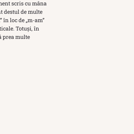
ment scris cu mâna
nt destul de multe
m” în loc de „m-am”
icale. Totuși, în
ră prea multe