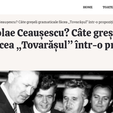
HOME
TOATE
eaușescu? Câte greșeli gramaticale făcea „Tovarășul” într-o propoziț
lae Ceaușescu? Câte greș
cea „Tovarășul” într-o p