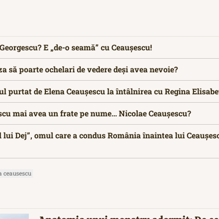
n Georgescu? E „de-o seamă” cu Ceaușescu!
a să poarte ochelari de vedere deși avea nevoie?
rul purtat de Elena Ceaușescu la întâlnirea cu Regina Elisabe
scu mai avea un frate pe nume… Nicolae Ceaușescu?
l lui Dej”, omul care a condus România înaintea lui Ceaușescu
a ceausescu