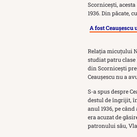
Scornicești, acesta
1936. Din păcate, 
A fost Ceaușescu u
Relația micuțului N
studiat patru clase 
din Scornicești pre
Ceaușescu nu a avut
S-a spus despre Cea
destul de îngrijit,
anul 1936, pe când 
era acuzat de găsir
patronului său, Vl