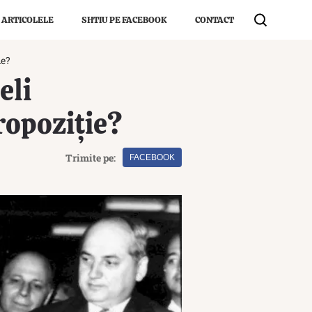
 ARTICOLELE
SHTIU PE FACEBOOK
CONTACT
ie?
eli
ropoziție?
Trimite pe:
FACEBOOK