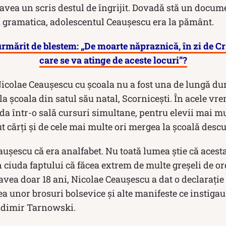
 avea un scris destul de îngrijit. Dovadă stă un docum
cu gramatica, adolescentul Ceaușescu era la pământ.
rmărit de blestem: „De moarte năpraznică, în zi de Cr
care se va atinge de aceste locuri”?
icolae Ceaușescu cu școala nu a fost una de lungă dur
la școala din satul său natal, Scornicești. În acele vr
da într-o sală cursuri simultane, pentru elevii mai mu
 cărți și de cele mai multe ori mergea la școală descu
ușescu că era analfabet. Nu toată lumea știe că acest
 în ciuda faptului că făcea extrem de multe greșeli de o
avea doar 18 ani, Nicolae Ceaușescu a dat o declarați
ea unor brosuri bolsevice și alte manifeste ce instigau
adimir Tarnowski.