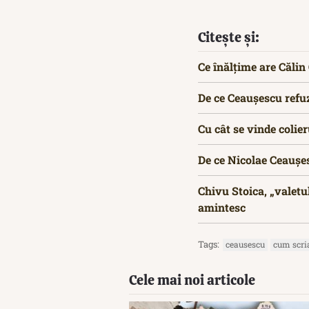
Citește și:
Ce înălțime are Căli
De ce Ceaușescu refuz
Cu cât se vinde colie
De ce Nicolae Ceaușe
Chivu Stoica, „valetu
amintesc
Tags:
ceausescu
cum scri
Cele mai noi articole