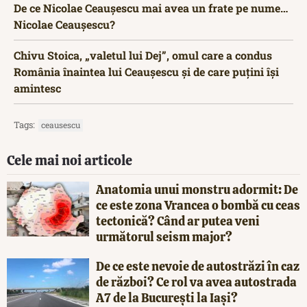
De ce Nicolae Ceaușescu mai avea un frate pe nume…
Nicolae Ceaușescu?
Chivu Stoica, „valetul lui Dej”, omul care a condus
România înaintea lui Ceaușescu și de care puțini își
amintesc
Tags:
ceausescu
Cele mai noi articole
Anatomia unui monstru adormit: De
ce este zona Vrancea o bombă cu ceas
tectonică? Când ar putea veni
următorul seism major?
De ce este nevoie de autostrăzi în caz
de război? Ce rol va avea autostrada
A7 de la București la Iași?