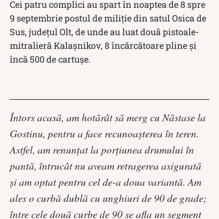
Cei patru complici au spart în noaptea de 8 spre
9 septembrie postul de miliție din satul Osica de
Sus, județul Olt, de unde au luat două pistoale-
mitralieră Kalașnikov, 8 încărcătoare pline și
încă 500 de cartușe.
Întors acasă, am hotărât să merg cu Năstase la
Gostinu, pentru a face recunoaşterea în teren.
Astfel, am renunţat la porţiunea drumului în
pantă, întrucât nu aveam retragerea asigurată
şi am optat pentru cel de-a doua variantă. Am
ales o curbă dublă cu unghiuri de 90 de grade;
între cele două curbe de 90 se afla un segment