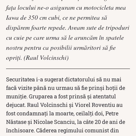
faţa locului ne-o asiguram cu motocicleta mea
Iawa de 350 cm cubi, ce ne permitea să
dispărem foarte repede. Aveam sute de tripoduri
cu cuie pe care urma să le aruncăm în spatele
nostru pentru ca posibilii urmăritori să fie
opriţi. (Raul Volcinschi)
Securitatea i-a sugerat dictatorului să nu mai
facă vizite până nu urmau să fie prinși hoții de
muniție. Gruparea a fost prinsă și atentatul
dejucat. Raul Volcinschi și Viorel Roventiu au
fost condamnați la moarte, ceilalți doi, Petre
Năstase și Nicolae Scanciu, la câte 20 de ani de
închisoare. Căderea regimului comunist din