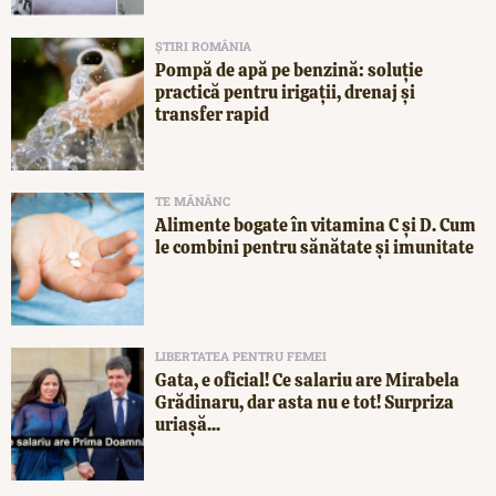
ȘTIRI ROMÂNIA
Pompă de apă pe benzină: soluție
practică pentru irigații, drenaj și
transfer rapid
TE MĂNÂNC
Alimente bogate în vitamina C și D. Cum
le combini pentru sănătate și imunitate
LIBERTATEA PENTRU FEMEI
Gata, e oficial! Ce salariu are Mirabela
Grădinaru, dar asta nu e tot! Surpriza
uriașă...