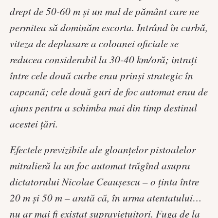
drept de 50-60 m şi un mal de pământ care ne
permitea să dominăm escorta. Intrând în curbă,
viteza de deplasare a coloanei oficiale se
reducea considerabil la 30-40 km/oră; intraţi
între cele două curbe erau prinşi strategic în
capcană; cele două guri de foc automat erau de
ajuns pentru a schimba mai din timp destinul
acestei ţări.
Efectele previzibile ale gloanţelor pistoalelor
mitralieră la un foc automat trăgînd asupra
dictatorului Nicolae Ceauşescu – o ţinta între
20 m şi 50 m – arată că, în urma atentatului…
nu ar mai fi existat supravieţuitori. Fuga de la