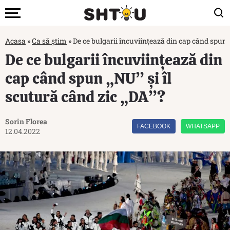
Acasa
»
Ca să știm
»
De ce bulgarii încuviințează din cap când spun „
De ce bulgarii încuviințează din
cap când spun „NU” și îl
scutură când zic „DA”?
Sorin Florea
FACEBOOK
WHATSAPP
12.04.2022