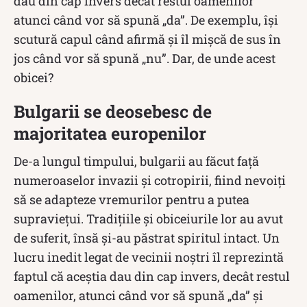
dau din cap invers decât restul oamenilor
atunci când vor să spună „da”. De exemplu, își
scutură capul când afirmă și îl mișcă de sus în
jos când vor să spună „nu”. Dar, de unde acest
obicei?
Bulgarii se deosebesc de
majoritatea europenilor
De-a lungul timpului, bulgarii au făcut față
numeroaselor invazii și cotropirii, fiind nevoiți
să se adapteze vremurilor pentru a putea
supraviețui. Tradițiile și obiceiurile lor au avut
de suferit, însă și-au păstrat spiritul intact. Un
lucru inedit legat de vecinii noștri îl reprezintă
faptul că aceștia dau din cap invers, decât restul
oamenilor, atunci când vor să spună „da” și