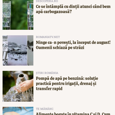
DESCOPERA.RO
Ce se întâmplă cu dinții atunci când bem
apă carbogazoasă?
ROMANIATV.NET
Ninge ca-n povești, la început de august!
Oamenii schiază pe străzi
ȘTIRI ROMÂNIA
Pompă de apă pe benzină: soluție
practică pentru irigații, drenaj și
transfer rapid
TE MĂNÂNC
Alimente bogate în vitamina C și D. Cum