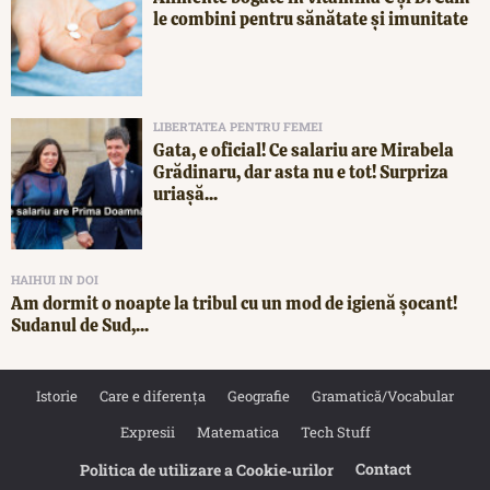
le combini pentru sănătate și imunitate
LIBERTATEA PENTRU FEMEI
Gata, e oficial! Ce salariu are Mirabela
Grădinaru, dar asta nu e tot! Surpriza
uriașă...
HAIHUI IN DOI
Am dormit o noapte la tribul cu un mod de igienă șocant!
Sudanul de Sud,...
Istorie
Care e diferența
Geografie
Gramatică/Vocabular
Expresii
Matematica
Tech Stuff
Contact
Politica de utilizare a Cookie‐urilor