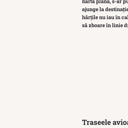
hartă plană, s-ar pu
ajunge la destinați
hărțile nu iau în 
să zboare în linie d
Traseele avio