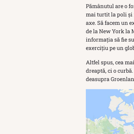
Pămânutul are o for
mai turtit la poli ș
axe. Să facem un ex
de la New York la 
informația să fie su
exercițiu pe un gl
Altfel spus, cea ma
dreaptă, ci o curbă
deasupra Groenlande