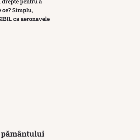
i drepte pentru a
e ce? Simplu,
SIBIL ca aeronavele
a pământului