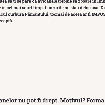
tea să ți se pară că avioanele trebuie să zboare în lini
e în cel mai scurt timp. Lucrurile nu stau deloc așa. D
calcul curbura Pământului, tocmai de aceea ar fi IMPO
reaptă.
anelor nu pot fi drept. Motivul? Form