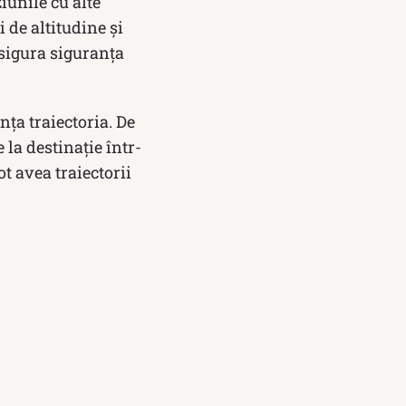
ziunile cu alte
 de altitudine și
asigura siguranța
nța traiectoria. De
la destinație într-
t avea traiectorii