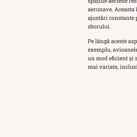
spațiile aeriene res
aeronave. Aceasta î
ajustări constante 
zborului.
Pe lângă aceste asp
exemplu, avioanele 
un mod eficient și 
mai variate, inclus