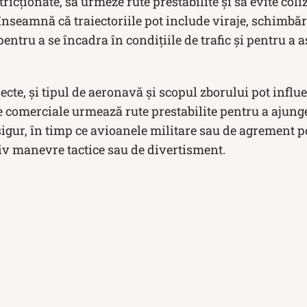
tricționate, să urmeze rute prestabilite și să evite coli
nseamnă că traiectoriile pot include viraje, schimbări
pentru a se încadra în condițiile de trafic și pentru a 
ecte, și tipul de aeronavă și scopul zborului pot influe
comerciale urmează rute prestabilite pentru a ajunge 
sigur, în timp ce avioanele militare sau de agrement po
iv manevre tactice sau de divertisment.