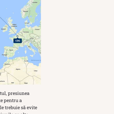
tul, presiunea
te pentru a
e trebuie să evite