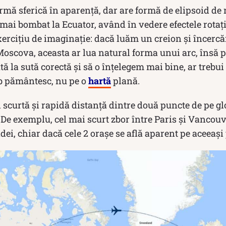
mă sferică în aparență, dar are formă de elipsoid de r
i mai bombat la Ecuator, având în vedere efectele rotați
ercițiu de imaginație: dacă luăm un creion și încercă
Moscova, aceasta ar lua natural forma unui arc, însă 
tă la sută corectă și să o înțelegem mai bine, ar trebu
ob pământesc, nu pe o
hartă
plană.
i scurtă și rapidă distanță dintre două puncte de pe glo
. De exemplu, cel mai scurt zbor între Paris și Vancouv
i, chiar dacă cele 2 orașe se află aparent pe aceeași 