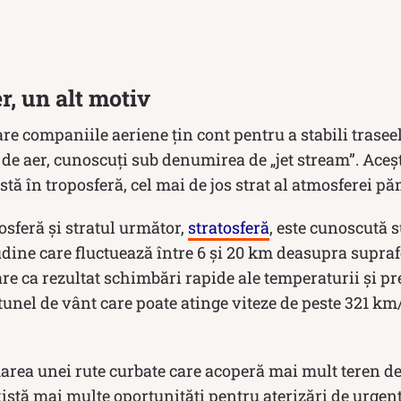
r, un alt motiv
are companiile aeriene țin cont pentru a stabili traseel
 de aer, cunoscuți sub denumirea de „jet stream”. Aceșt
stă în troposferă, cel mai de jos strat al atmosferei p
osferă și stratul următor,
stratosferă
, este cunoscută 
udine care fluctuează între 6 și 20 km deasupra supra
are ca rezultat schimbări rapide ale temperaturii și pr
tunel de vânt care poate atinge viteze de peste 321 km
rea unei rute curbate care acoperă mai mult teren dec
istă mai multe oportunități pentru aterizări de urgență,