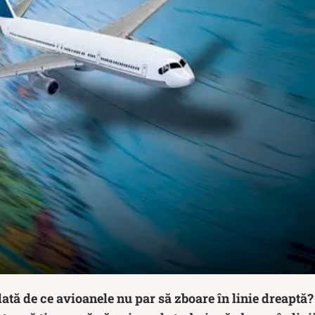
dată de ce avioanele nu par să zboare în linie dreaptă?