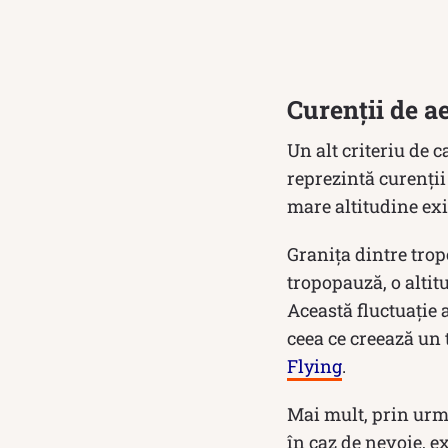
Curenții de ae
Un alt criteriu de c
reprezintă curenții
mare altitudine exi
Granița dintre trop
tropopauză, o altit
Această fluctuație 
ceea ce creează un 
Flying
.
Mai mult, prin urma
în caz de nevoie, ex