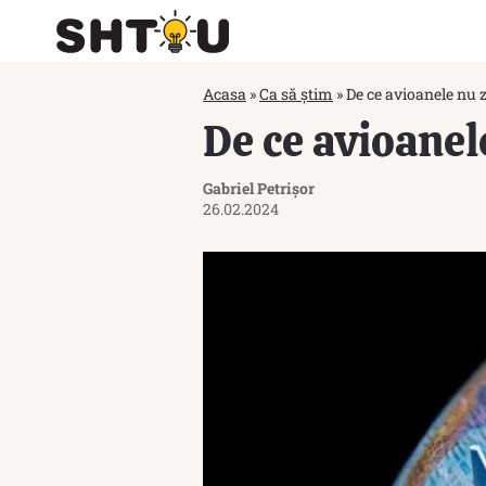
Acasa
»
Ca să știm
»
De ce avioanele nu z
De ce avioanel
Gabriel Petrișor
26.02.2024