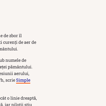
e de zbor îl
i curenți de aer de
ământului.
sub numele de
feței pământului.
esiunii aerului,
/h, scrie
Simple
ât o linie dreaptă,
 iar piloții știu