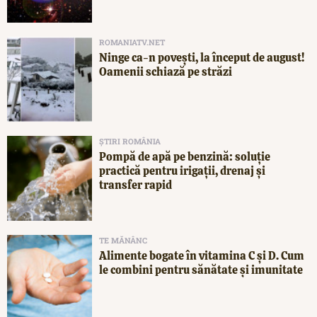
ROMANIATV.NET
Ninge ca-n povești, la început de august!
Oamenii schiază pe străzi
ȘTIRI ROMÂNIA
Pompă de apă pe benzină: soluție
practică pentru irigații, drenaj și
transfer rapid
TE MĂNÂNC
Alimente bogate în vitamina C și D. Cum
le combini pentru sănătate și imunitate