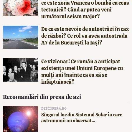
ce este zona Vrancea o bombă cu ceas
tectonică? Când ar putea veni
următorul seism major?
De ce este nevoie de autostrăzi în caz
de război? Ce rol va avea autostrada
A7 de la București la Iași?
Ce vizionar! Ce român a anticipat
existența unei Uniuni Europene cu
mulți ani înainte ca ea să se
înfăptuiască?
Recomandări din presa de azi
DESCOPERA.RO
Singurul loc din Sistemul Solar în care
astronomii au observat...