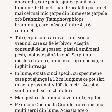
anaconda, care poate ajunge până la o
lungime de 11 metri, iar de cealaltă parte cel
mai cel mai mic șarpe din lume este șarpele
orb Brahminy (Ramphotyphlops
braminus), care măsoară între 4 și 6
centimetri.
Toți șerpii sunt carnivori, nu există
vreunul care să fie ierbivor. Aceștia
consumă de la șoareci, păsări, amfibieni,
pești, moluște până la ouă. Șerpii nu
mestecă hrana și nici nu o rup în bucăți, o
înghit întreagă.
În lume, există cinci specii, cu specimene
care pot ajunge la 1,2 m lungime ce pot sări
în aer aproximativ 100 de metri. Aceștia
sunt numiți șerpi zburători.
Mangusta este imună la veninul șerpilor.
Pe insula Queimada Grande trăiesc cei mai
mulți șerpi din lume. Aceasta are o