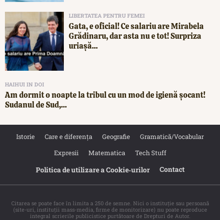
LIBERTATEA PENTRU FEMEI
Gata, e oficial! Ce salariu are Mirabela
Grădinaru, dar asta nu e tot! Surpriza
uriașă...
HAIHUI IN DOI
Am dormit o noapte la tribul cu un mod de igienă șocant!
Sudanul de Sud,...
Istorie
Care e diferența
Geografie
Gramatică/Vocabular
Expresii
Matematica
Tech Stuff
Contact
Politica de utilizare a Cookie‐urilor
Citarea se poate face în limita a 250 de semne. Nici o instituţie sau persoană
(site-uri, instituţii mass-media, firme de monitorizare) nu poate reproduce
integral scrierile publicistice purtătoare de Drepturi de Autor.