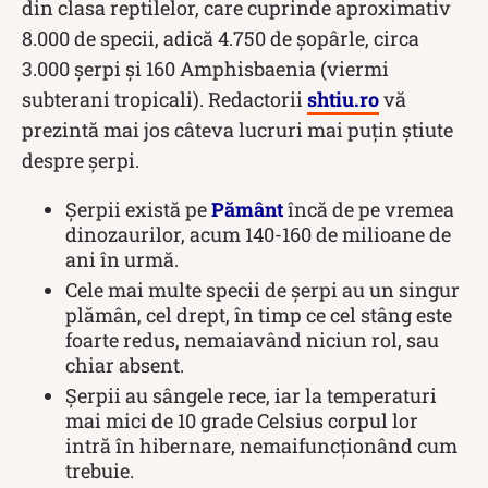
din clasa reptilelor, care cuprinde aproximativ
8.000 de specii, adică 4.750 de șopârle, circa
3.000 șerpi și 160 Amphisbaenia (viermi
subterani tropicali). Redactorii
shtiu.ro
vă
prezintă mai jos câteva lucruri mai puțin știute
despre șerpi.
Șerpii există pe
Pământ
încă de pe vremea
dinozaurilor, acum 140-160 de milioane de
ani în urmă.
Cele mai multe specii de șerpi au un singur
plămân, cel drept, în timp ce cel stâng este
foarte redus, nemaiavând niciun rol, sau
chiar absent.
Șerpii au sângele rece, iar la temperaturi
mai mici de 10 grade Celsius corpul lor
intră în hibernare, nemaifuncționând cum
trebuie.