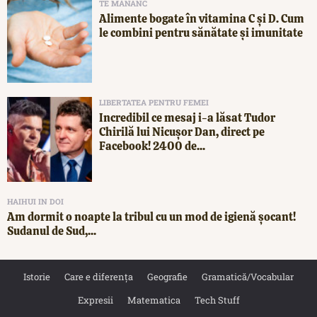
TE MĂNÂNC
Alimente bogate în vitamina C și D. Cum
le combini pentru sănătate și imunitate
LIBERTATEA PENTRU FEMEI
Incredibil ce mesaj i-a lăsat Tudor
Chirilă lui Nicușor Dan, direct pe
Facebook! 2400 de...
HAIHUI IN DOI
Am dormit o noapte la tribul cu un mod de igienă șocant!
Sudanul de Sud,...
Istorie
Care e diferența
Geografie
Gramatică/Vocabular
Expresii
Matematica
Tech Stuff