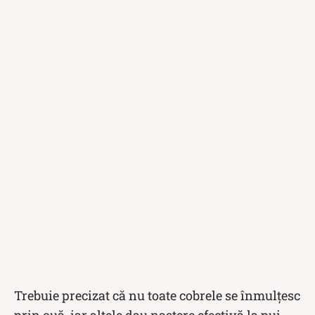
Trebuie precizat că nu toate cobrele se înmulțesc
prin ouă, iar altele dau naștere efectivă la pui.