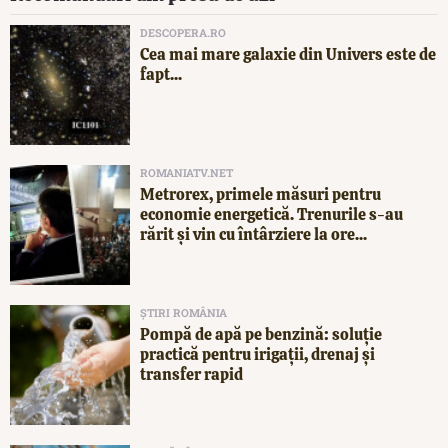
DESCOPERA.RO
Cea mai mare galaxie din Univers este de
fapt...
ROMANIATV.NET
Metrorex, primele măsuri pentru
economie energetică. Trenurile s-au
rărit și vin cu întârziere la ore...
ȘTIRI ROMÂNIA
Pompă de apă pe benzină: soluție
practică pentru irigații, drenaj și
transfer rapid