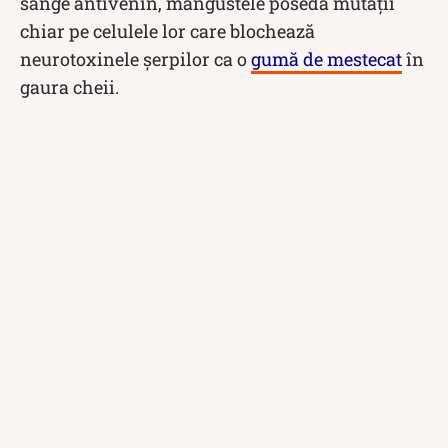
sânge antivenin, mangustele posedă mutații
chiar pe celulele lor care blochează
neurotoxinele șerpilor ca o
gumă de mestecat
în
gaura cheii.