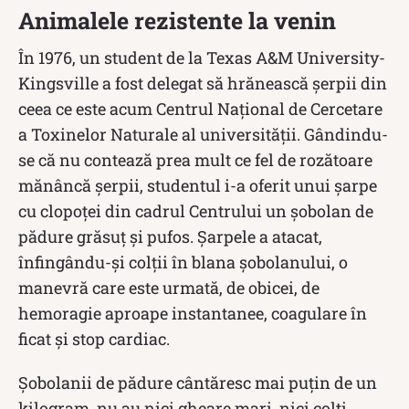
Animalele rezistente la venin
În 1976, un student de la Texas A&M University-
Kingsville a fost delegat să hrănească șerpii din
ceea ce este acum Centrul Național de Cercetare
a Toxinelor Naturale al universității. Gândindu-
se că nu contează prea mult ce fel de rozătoare
mănâncă șerpii, studentul i-a oferit unui șarpe
cu clopoței din cadrul Centrului un șobolan de
pădure grăsuț și pufos. Șarpele a atacat,
înfingându-și colții în blana șobolanului, o
manevră care este urmată, de obicei, de
hemoragie aproape instantanee, coagulare în
ficat și stop cardiac.
Șobolanii de pădure cântăresc mai puțin de un
kilogram, nu au nici gheare mari, nici colți