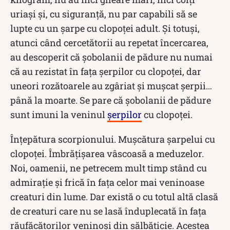
uriași și, cu siguranță, nu par capabili să se
lupte cu un șarpe cu clopoței adult. Și totuși,
atunci când cercetătorii au repetat încercarea,
au descoperit că șobolanii de pădure nu numai
că au rezistat în fața șerpilor cu clopoței, dar
uneori rozătoarele au zgâriat și mușcat șerpii…
până la moarte. Se pare că șobolanii de pădure
sunt imuni la veninul
șerpilor
cu clopoței.
Înțepătura scorpionului. Mușcătura șarpelui cu
clopoței. Îmbrățișarea vâscoasă a meduzelor.
Noi, oamenii, ne petrecem mult timp stând cu
admirație și frică în fața celor mai veninoase
creaturi din lume. Dar există o cu totul altă clasă
de creaturi care nu se lasă înduplecată în fața
răufăcătorilor veninoși din sălbăticie. Acestea