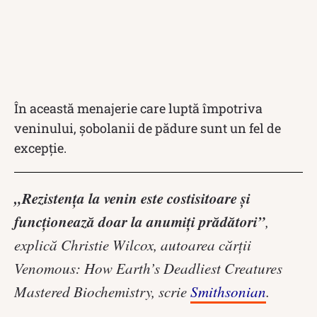
În această menajerie care luptă împotriva
veninului, șobolanii de pădure sunt un fel de
excepție.
„Rezistența la venin este costisitoare și
funcționează doar la anumiți prădători”
,
explică Christie Wilcox, autoarea cărții
Venomous: How Earth’s Deadliest Creatures
Mastered Biochemistry, scrie
Smithsonian
.