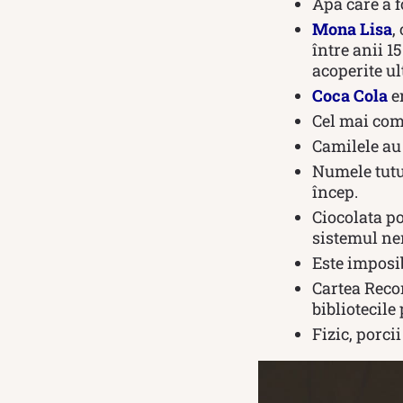
Apa care a f
Mona Lisa
,
între anii 1
acoperite ul
Coca Cola
er
Cel mai co
Camilele au 
Numele tutur
încep.
Ciocolata po
sistemul ne
Este imposibi
Cartea Reco
bibliotecile 
Fizic, porci