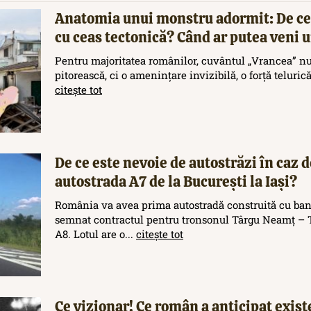
Anatomia unui monstru adormit: De ce
cu ceas tectonică? Când ar putea veni
Pentru majoritatea românilor, cuvântul „Vrancea” nu
pitorească, ci o amenințare invizibilă, o forță teluric
citește tot
De ce este nevoie de autostrăzi în caz d
autostrada A7 de la București la Iași?
România va avea prima autostradă construită cu ban
semnat contractul pentru tronsonul Târgu Neamț – T
A8. Lotul are o...
citește tot
Ce vizionar! Ce român a anticipat exis