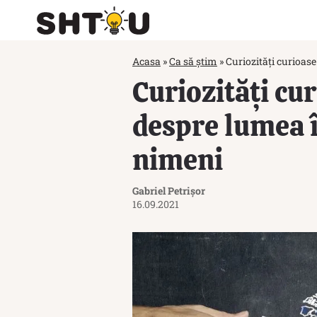
Acasa
»
Ca să știm
»
Curiozități curioase
Curiozități cu
despre lumea î
nimeni
Gabriel Petrișor
16.09.2021