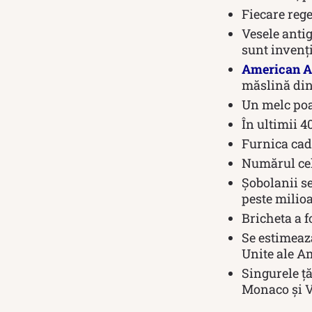
Fiecare rege
Vesele antig
sunt invenți
American Ai
măslină din 
Un melc poa
În ultimii 4
Furnica cad
Numărul celu
Șobolanii se
peste milio
Bricheta a f
Se estimează
Unite ale Am
Singurele ț
Monaco și V