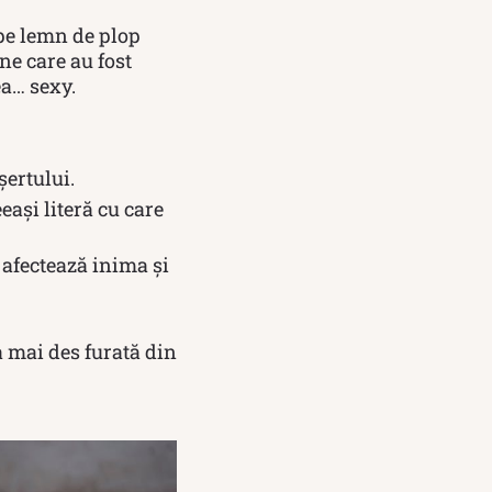
 pe lemn de plop
ne care au fost
ea… sexy.
șertului.
ași literă cu care
 afectează inima și
a mai des furată din