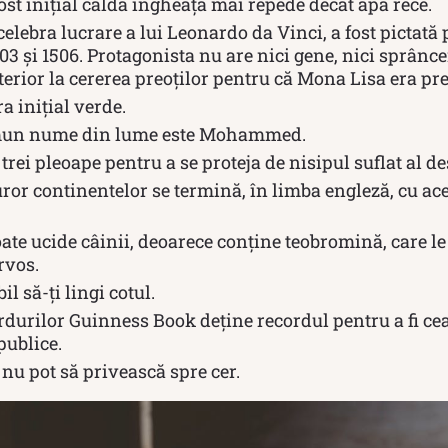
ost inițial caldă îngheață mai repede decât apa rece.
 celebra lucrare a lui Leonardo da Vinci, a fost pictată
503 și 1506. Protagonista nu are nici gene, nici sprânce
terior la cererea preoților pentru că Mona Lisa era pr
a inițial verde.
mun nume din lume este Mohammed.
trei pleoape pentru a se proteja de nisipul suflat al de
or continentelor se termină, în limba engleză, cu acee
ate ucide câinii, deoarece conține teobromină, care le
rvos.
l să-ți lingi cotul.
rdurilor Guinness Book deține recordul pentru a fi ce
publice.
i nu pot să privească spre cer.