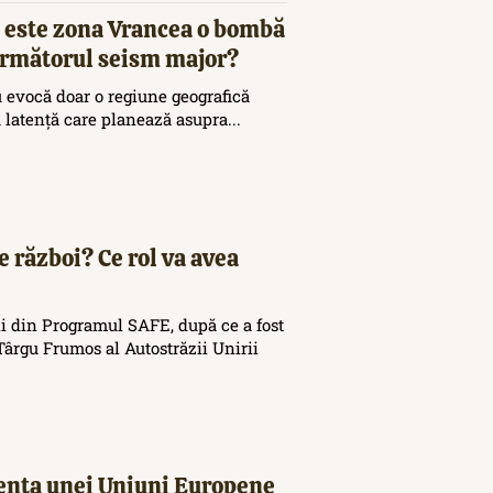
 este zona Vrancea o bombă
 următorul seism major?
 evocă doar o regiune geografică
ă latență care planează asupra...
e război? Ce rol va avea
i din Programul SAFE, după ce a fost
ârgu Frumos al Autostrăzii Unirii
tența unei Uniuni Europene