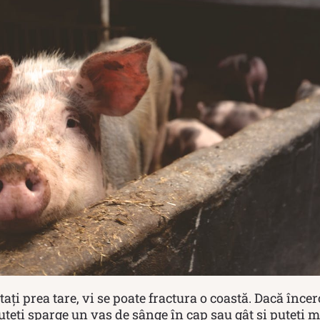
ați prea tare, vi se poate fractura o coastă. Dacă încerc
uteți sparge un vas de sânge în cap sau gât și puteți m