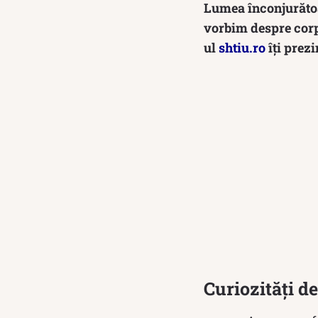
Lumea înconjurătoar
vorbim despre corp
ul
shtiu.ro
îți prezi
Curiozități d