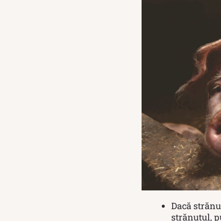
Dacă strănut
strănutul, p