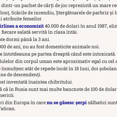
 dintr-un pachet de cărți de joc reprezintă un mare reg
lonț, Scările de incendiu, Ștergătoarele de parbriz și
i atribuite femeilor.
rlines a economisit
40.000 de dolari în anul 1987, el
fiecare salată servită în clasa întâi.
te dormi până la 3 ani.
000 de ani, nu au fost domesticite animale noi.
e întotdeauna pe partea dreaptă când este intoxicată.
lelor din corpul uman este aproximativ egal cu cel al
 înmulțesc atât de repede încât în ​​18 luni, doi șobola
ane de descendenți.
ost inventată înaintea chibritului.
 că în Rusia sunt mai multe bancnote de 100 de dolari
ericii.
ări din Europa în care
nu se găsesc șerpi
sălbatici sunt
atican.