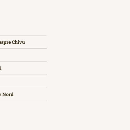
despre Chivu
i
de Nord