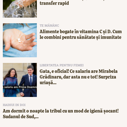
transfer rapid
TE MĂNÂNC
Alimente bogate în vitamina C și D. Cum
le combini pentru sănătate și imunitate
LIBERTATEA PENTRU FEMEI
Gata, e oficial! Ce salariu are Mirabela
Grădinaru, dar asta nu e tot! Surpriza
uriașă...
HAIHUI IN DOI
Am dormit o noapte la tribul cu un mod de igienă șocant!
Sudanul de Sud,...