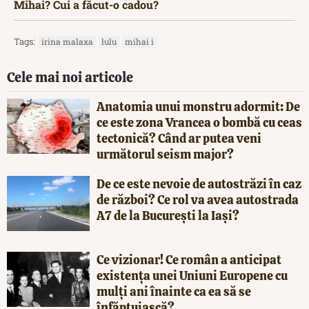
Mihai? Cui a făcut-o cadou?
Tags:
irina malaxa
lulu
mihai i
Cele mai noi articole
Anatomia unui monstru adormit: De
ce este zona Vrancea o bombă cu ceas
tectonică? Când ar putea veni
următorul seism major?
De ce este nevoie de autostrăzi în caz
de război? Ce rol va avea autostrada
A7 de la București la Iași?
Ce vizionar! Ce român a anticipat
existența unei Uniuni Europene cu
mulți ani înainte ca ea să se
înfăptuiască?