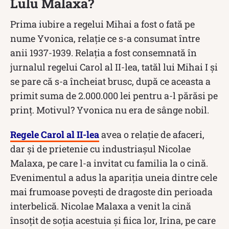
Lulu Malaxa?
Prima iubire a regelui Mihai a fost o fată pe
nume Yvonica, relație ce s-a consumat între
anii 1937-1939. Relația a fost consemnată în
jurnalul regelui Carol al II-lea, tatăl lui Mihai I și
se pare că s-a încheiat brusc, după ce aceasta a
primit suma de 2.000.000 lei pentru a-l părăsi pe
prinț. Motivul? Yvonica nu era de sânge nobil.
Regele Carol al II-lea
avea o relație de afaceri,
dar și de prietenie cu industriașul Nicolae
Malaxa, pe care l-a invitat cu familia la o cină.
Evenimentul a adus la apariția uneia dintre cele
mai frumoase povești de dragoste din perioada
interbelică. Nicolae Malaxa a venit la cină
însoțit de soția acestuia și fiica lor, Irina, pe care