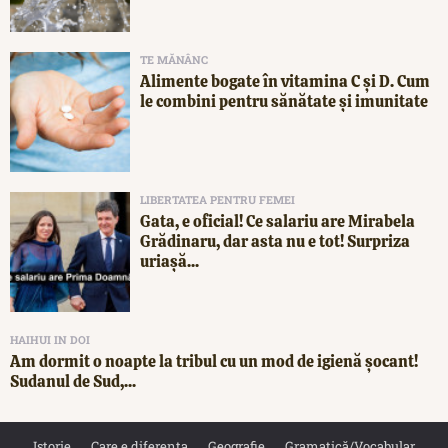
TE MĂNÂNC
Alimente bogate în vitamina C și D. Cum
le combini pentru sănătate și imunitate
LIBERTATEA PENTRU FEMEI
Gata, e oficial! Ce salariu are Mirabela
Grădinaru, dar asta nu e tot! Surpriza
uriașă...
HAIHUI IN DOI
Am dormit o noapte la tribul cu un mod de igienă șocant!
Sudanul de Sud,...
Istorie
Care e diferența
Geografie
Gramatică/Vocabular