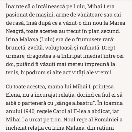
Înainte să o întâlnească pe Lulu, Mihai 1 era
pasionat de mașini, arme de vânătoare sau cai
de rasă, însă după ce a văzut-o din nou la Marea
Neagră, toate acestea au trecut în plan secund.
Irina Malaxa (Lulu) era de o frumusețe rară:
brunetă, zveltă, voluptoasă și rafinată. Drept
urmare, dragostea s-a înfiripat imediat între cei
doi, putând fi văzuți mai mereu împreună la
tenis, hipodrom și alte activități ale vremii.
Cu toate acestea, mama lui Mihai I, prințesa
Elena, nu a încurajat relația, dorind ca fiul ei să
aibă o parteneră cu „sânge albastru”. În toamna
anului 1940, regele Carol al II-lea a abdicat, iar
Mihai I a urcat pe tron. Noul rege al României a
încheiat relația cu Irina Malaxa, din rațiuni