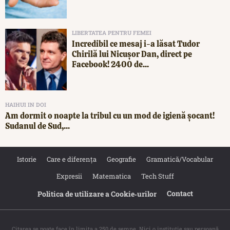
LIBERTATEA PENTRU FEMEI
Incredibil ce mesaj i-a lăsat Tudor
Chirilă lui Nicușor Dan, direct pe
Facebook! 2400 de...
HAIHUI IN DOI
Am dormit o noapte la tribul cu un mod de igienă șocant!
Sudanul de Sud,...
Istorie
Care e diferența
Geografie
Gramatică/Vocabular
Expresii
Matematica
Tech Stuff
Contact
Politica de utilizare a Cookie‐urilor
Citarea se poate face în limita a 250 de semne. Nici o instituţie sau persoană