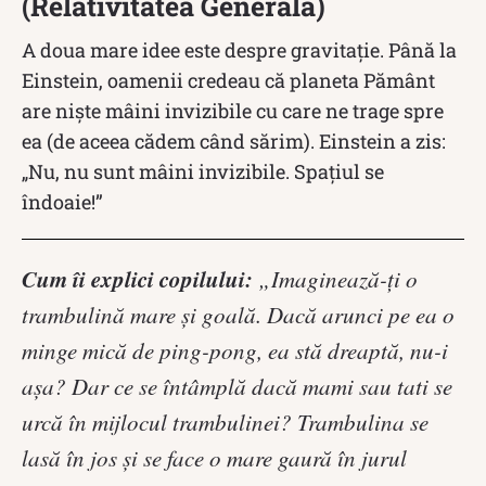
(Relativitatea Generală)
A doua mare idee este despre gravitație. Până la
Einstein, oamenii credeau că planeta Pământ
are niște mâini invizibile cu care ne trage spre
ea (de aceea cădem când sărim). Einstein a zis:
„Nu, nu sunt mâini invizibile. Spațiul se
îndoaie!”
Cum îi explici copilului:
„Imaginează-ți o
trambulină mare și goală. Dacă arunci pe ea o
minge mică de ping-pong, ea stă dreaptă, nu-i
așa? Dar ce se întâmplă dacă mami sau tati se
urcă în mijlocul trambulinei? Trambulina se
lasă în jos și se face o mare gaură în jurul