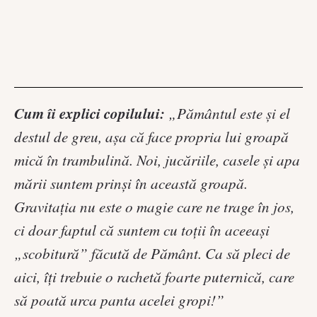
Cum îi explici copilului:
„Pământul este și el
destul de greu, așa că face propria lui groapă
mică în trambulină. Noi, jucăriile, casele și apa
mării suntem prinși în această groapă.
Gravitația nu este o magie care ne trage în jos,
ci doar faptul că suntem cu toții în aceeași
„scobitură” făcută de Pământ. Ca să pleci de
aici, îți trebuie o rachetă foarte puternică, care
să poată urca panta acelei gropi!”