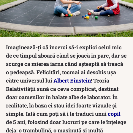
Imaginează-ți că încerci să-i explici celui mic
de ce timpul zboară când se joacă în parc, dar se
scurge ca mierea iarna când așteaptă să treacă
o pedeapsă. Felicitări, tocmai ai deschis ușa
către universul lui
Albert Einstein
! Teoria
Relativității sună ca ceva complicat, destinat
doar oamenilor în halate albe de laborator. În
realitate, la baza ei stau idei foarte vizuale și
simple. Iată cum poți să i le traduci unui
copil
de 5 ani, folosind doar lucruri pe care le înțelege
deja: o trambulină, o mașinuță și multă