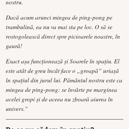
nostru.
Dacă acum arunci mingea de ping-pong pe
trambulină, ea nu va mai sta pe loc. O să se
rostogolească direct spre picioarele noastre, în
gaură!
Exact așa funcționează și Soarele în spațiu. El
este atât de greu încât face o „groapă” uriașă
în spațiul din jurul lui. Pământul nostru este ca
mingea de ping-pong: se învârte pe marginea
acelei gropi și de aceea nu zboară aiurea în
univers.”