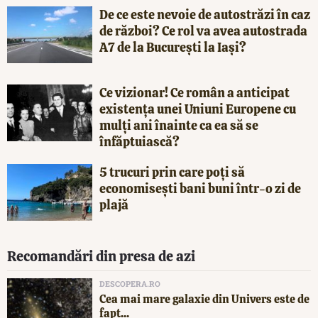
De ce este nevoie de autostrăzi în caz
de război? Ce rol va avea autostrada
A7 de la București la Iași?
Ce vizionar! Ce român a anticipat
existența unei Uniuni Europene cu
mulți ani înainte ca ea să se
înfăptuiască?
5 trucuri prin care poți să
economisești bani buni într-o zi de
plajă
Recomandări din presa de azi
DESCOPERA.RO
Cea mai mare galaxie din Univers este de
fapt...