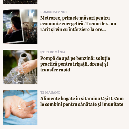
ROMANIATV.NET
Metrorex, primele măsuri pentru
economie energetică. Trenurile s-au
rărit și vin cu întârziere la ore...
ȘTIRI ROMÂNIA
Pompă de apă pe benzină: soluție
practică pentru irigații, drenaj și
transfer rapid
TE MĂNÂNC
Alimente bogate în vitamina C și D. Cum
le combini pentru sănătate și imunitate