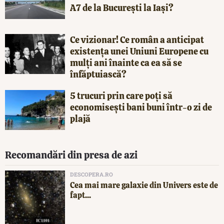
A7 de la București la Iași?
Ce vizionar! Ce român a anticipat
existența unei Uniuni Europene cu
mulți ani înainte ca ea să se
înfăptuiască?
5 trucuri prin care poți să
economisești bani buni într-o zi de
plajă
Recomandări din presa de azi
DESCOPERA.RO
Cea mai mare galaxie din Univers este de
fapt...