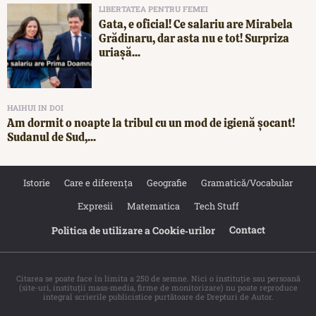
LIBERTATEA PENTRU FEMEI
Gata, e oficial! Ce salariu are Mirabela
Grădinaru, dar asta nu e tot! Surpriza
uriașă...
HAIHUI IN DOI
Am dormit o noapte la tribul cu un mod de igienă șocant!
Sudanul de Sud,...
Istorie
Care e diferența
Geografie
Gramatică/Vocabular
Expresii
Matematica
Tech Stuff
Contact
Politica de utilizare a Cookie‐urilor
Citarea se poate face în limita a 250 de semne. Nici o instituţie sau persoană
(site-uri, instituţii mass-media, firme de monitorizare) nu poate reproduce
integral scrierile publicistice purtătoare de Drepturi de Autor.