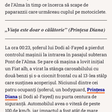
de l’Alma în timp ce încerca să scape de
paparazzii care urmăreau cuplul pe motociclete.
„Viața este doar o călătorie” (Prințesa Diana)
La ora 00:23, șoferul lui Dodi al-Fayed a pierdut
controlul mașinii la intrarea în pasajul subteran
Pont de l’Alma. Se pare că mașina a lovit inițial
un Fiat alb, a virat la stânga carosabilului cu
două benzi și s-a ciocnit frontal cu al 13-lea stâlp
care susținea acoperișul. Niciunul dintre cei
patru ocupanți (șoferul, un bodyguard,
Prințesa
Diana
și Dodi al-Fayed) nu purta centura de
siguranță. Automobilul avea o viteză de peste
100 de km/h, iar impactul a fost atât de mare