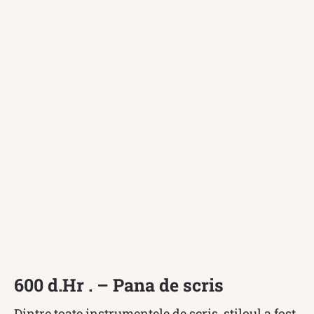
600 d.Hr . – Pana de scris
Dintre toate instrumentele de scris, stiloul a fost