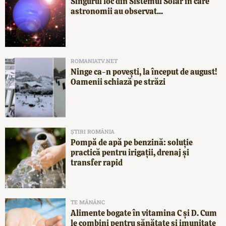
Singurul loc din Sistemul Solar în care
astronomii au observat...
ROMANIATV.NET
Ninge ca-n povești, la început de august!
Oamenii schiază pe străzi
ȘTIRI ROMÂNIA
Pompă de apă pe benzină: soluție
practică pentru irigații, drenaj și
transfer rapid
TE MĂNÂNC
Alimente bogate în vitamina C și D. Cum
le combini pentru sănătate și imunitate