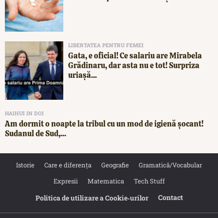
LIBERTATEA PENTRU FEMEI
Gata, e oficial! Ce salariu are Mirabela
Grădinaru, dar asta nu e tot! Surpriza
uriașă...
HAIHUI IN DOI
Am dormit o noapte la tribul cu un mod de igienă șocant!
Sudanul de Sud,...
Istorie
Care e diferența
Geografie
Gramatică/Vocabular
Expresii
Matematica
Tech Stuff
Contact
Politica de utilizare a Cookie‐urilor