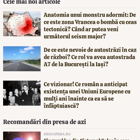
Cele mai noi articole
Anatomia unui monstru adormit: De
ce este zona Vrancea o bombă cu ceas
tectonică? Când ar putea veni
următorul seism major?
De ce este nevoie de autostrăzi în caz
de război? Ce rol va avea autostrada
A7 de la București la Iași?
Ce vizionar! Ce român a anticipat
existența unei Uniuni Europene cu
mulți ani înainte ca ea să se
înfăptuiască?
Recomandări din presa de azi
DESCOPERA.RO