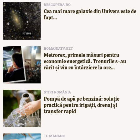
DESCOPERA.RO
Cea mai mare galaxie din Univers este de
fapt...
ROMANIATV.NET
Metrorex, primele măsuri pentru
economie energetică. Trenurile s-au
rărit și vin cu întârziere la ore...
ȘTIRI ROMÂNIA
Pompă de apă pe benzină: soluție
practică pentru irigații, drenaj și
transfer rapid
TE MĂNÂNC