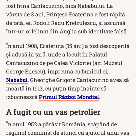
fost Irina Cantacuzino, fiica Nababului. La
vârsta de 3 ani, Prințesa Ecaterina a fost răpită
de tatăl ei, Rodolf Radu Kretzulescu, și ascunsă
într-un orfelinat din Anglia sub identitate falsă.
În anul 1908, Ecaterina (15 ani) a fost descoperită
și adusă în țară, unde a locuit în Palatul
Cantacuzino de pe Calea Victoriei (azi Muzeul
George Enescu), împreună cu bunicul ei,
Nababul
. Gheorghe Grigore Cantacuzino avea să
moartă în 1913, cu puțin timp înainte să
izbucnească
Primul Război Mondial
.
A fugit cu un vas petrolier
În anul 1952 a părăsit România, scăpând de
regimul comunist de atunci cu ajutorul unui vas