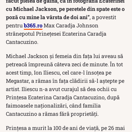
făcut pielea de găină, că în fotografia Ecaterinei
cu Michael Jackson, pe peretele din spate este o
poză cu mine la vârsta de doi ani”
, a povestit
pentru
b365.ro
Max Caradja Johnson
strănepotul Prinețesei Ecaterina Caradja
Cantacuzino.
Michael Jackson și femeia din fața lui aveau să
petreacă împreună câteva zeci de minute. În tot
acest timp, Ion Iliescu, cel care-l însoțea pe
Megastar, a rămas în fața clădirii să-l aștepte pe
artist. Iliescu n-a avut curajul să dea ochii cu
Prințesa Ecaterina Caradja Cantacuzino, după
faimoasele naționalizări, când familia
Cantacuzino a rămas fără proprietăți.
Prințesa a murit la 100 de ani de viaţă, pe 26 mai