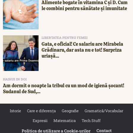
Alimente bogate în vitamina C și D. Cum
le combini pentru sănătate și imunitate
LIBERTATEA PENTRU FEMEI
Gata, e oficial! Ce salariu are Mirabela
Grădinaru, dar asta nu e tot! Surpriza
uriașă...
HAIHUI IN DOI
Am dormit o noapte la tribul cu un mod de igienă șocant!
Sudanul de Sud,...
Istorie
Care e diferența
Geografie
Gramatică/Vocabular
Expresii
Matematica
Tech Stuff
Contact
Politica de utilizare a Cookie‐urilor