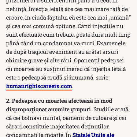
prizonierul a suferit enorm până a trecut în
neființă. Injecția letală are cea mai mare rată de
eroare, în ciuda faptului că este cea mai „umană”
și cea mai comună opțiune. Când injecțiile nu
sunt efectuate cum trebuie, poate dura mult timp
până când un condamnat va muri. Examenele
de după tragicul eveniment au arătat arsuri
chimice grave și alte răni. Oponenții pedepsei
cu moartea au susținut mereu că injecția letală
este o pedeapsă crudă și inumană, scrie
humanrightscareers.com
.
2. Pedeapsa cu moartea afectează în mod
disproporționat anumite grupuri.
Studiile arată
că cei bolnavi mintal, oamenii de culoare și cei
săraci constituie majoritatea deținuților
condamnați la moarte. În
Statele Unite ale