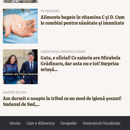
TE MĂNÂNC
Alimente bogate în vitamina C și D. Cum
le combini pentru sănătate și imunitate
LIBERTATEA PENTRU FEMEI
Gata, e oficial! Ce salariu are Mirabela
Grădinaru, dar asta nu e tot! Surpriza
uriașă...
HAIHUI IN DOI
Am dormit o noapte la tribul cu un mod de igienă șocant!
Sudanul de Sud,...
Istorie
Care e diferența
Geografie
Gramatică/Vocabular