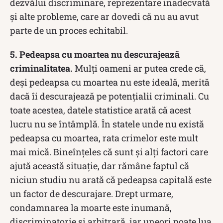
dezvălui discriminare, reprezentare inadecvată
și alte probleme, care ar dovedi că nu au avut
parte de un proces echitabil.
5. Pedeapsa cu moartea nu descurajează
criminalitatea.
Mulți oameni ar putea crede că,
deși pedeapsa cu moartea nu este ideală, merită
dacă îi descurajează pe potențialii criminali. Cu
toate acestea, datele statistice arată că acest
lucru nu se întâmplă. În statele unde nu există
pedeapsa cu moartea, rata crimelor este mult
mai mică. Bineînțeles că sunt și alți factori care
ajută această situație, dar rămâne faptul că
niciun studiu nu arată că pedeapsa capitală este
un factor de descurajare. Drept urmare,
condamnarea la moarte este inumană,
discriminatorie și arbitrară, iar uneori poate lua