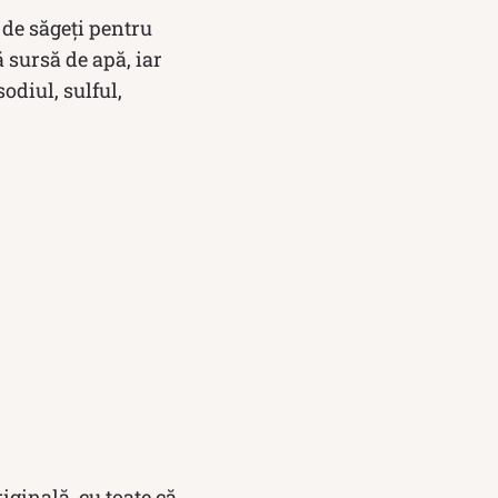
 de săgeți pentru
 sursă de apă, iar
odiul, sulful,
iginală, cu toate că