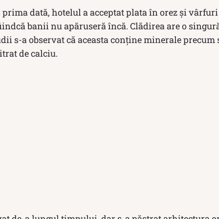
 prima dată, hotelul a acceptat plata în orez și vârfuri
 fiindcă banii nu apăruseră încă. Clădirea are o singură
ii s-a observat că aceasta conține minerale precum s
itrat de calciu.
vat de-a lungul timpului, dar s-a păstrat arhitectura or