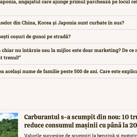
 Japonia, angajatul care ajunge primul parchează pe locul ce
aselor din China, Korea și Japonia sunt curbate în sus?
ești coșuri de gunoi pe stradă?
 chiar nu întârzie sau la mijloc este doar marketing? De ce 
t trenul!”
ea același nume de familie peste 500 de ani. Care este explic
Carburantul s-a scumpit din nou: 10 tr
reduce consumul mașinii cu până la 
Valurile succesive de scumpiri la benzină și motori