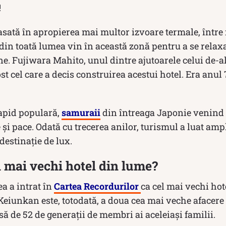
!
asată în apropierea mai multor izvoare termale, într
din toată lumea vin în această zonă pentru a se relaxa 
e. Fujiwara Mahito, unul dintre ajutoarele celui de-al
ost cel care a decis construirea acestui hotel. Era anul 
rapid populară,
samuraii
din întreaga Japonie venind 
și pace. Odată cu trecerea anilor, turismul a luat amp
destinație de lux.
 mai vechi hotel din lume?
ea a intrat în
Cartea Recordurilor
ca cel mai vechi hot
iunkan este, totodată, a doua cea mai veche afacere 
usă de 52 de generații de membri ai aceleiași familii.