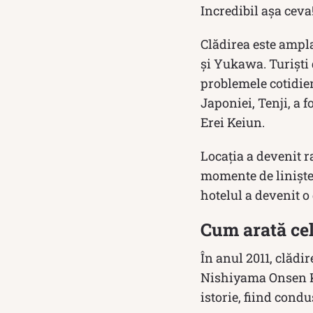
Incredibil așa ceva
Clădirea este ampl
și Yukawa. Turiști 
problemele cotidien
Japoniei, Tenji, a f
Erei Keiun.
Locația a devenit 
momente de liniște 
hotelul a devenit o 
Cum arată cel
În anul 2011, clădir
Nishiyama Onsen Ke
istorie, fiind cond