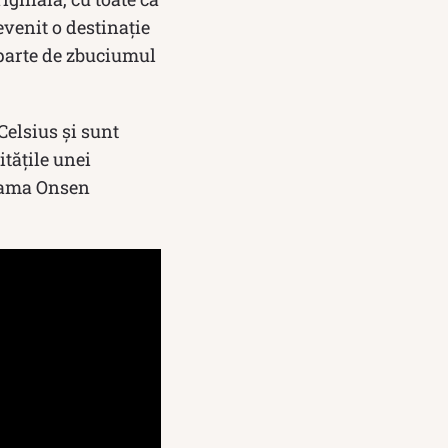
evenit o destinație
eparte de zbuciumul
Celsius și sunt
itățile unei
iyama Onsen