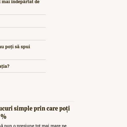
l mai îndepărtat de
nu poți să spui
ația?
ucuri simple prin care poți
20%
nă pun o presiune tot mai mare pe