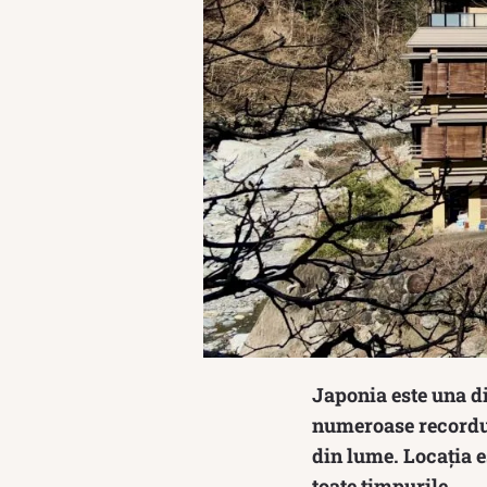
Japonia este una di
numeroase recorduri
din lume. Locația e
toate timpurile.