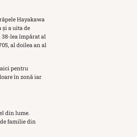
e râpele Hayakawa
și a uita de
 38-lea împărat al
705, al doilea an al
aici pentru
loare în zonă iar
el din lume.
de familie din