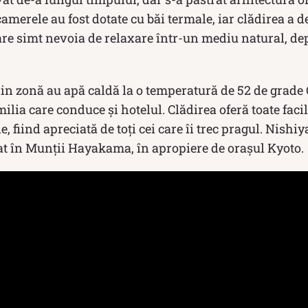
camerele au fost dotate cu băi termale, iar clădirea a d
care simt nevoia de relaxare într-un mediu natural, d
in zonă au apă caldă la o temperatură de 52 de grade 
lia care conduce și hotelul. Clădirea oferă toate facil
, fiind apreciată de toți cei care îi trec pragul. Nish
at în Munţii Hayakama, în apropiere de orașul Kyoto.