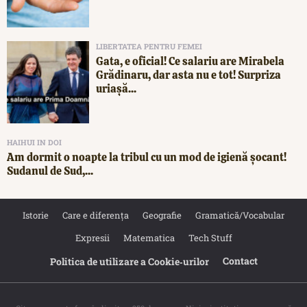
LIBERTATEA PENTRU FEMEI
Gata, e oficial! Ce salariu are Mirabela
Grădinaru, dar asta nu e tot! Surpriza
uriașă...
HAIHUI IN DOI
Am dormit o noapte la tribul cu un mod de igienă șocant!
Sudanul de Sud,...
Istorie
Care e diferența
Geografie
Gramatică/Vocabular
Expresii
Matematica
Tech Stuff
Contact
Politica de utilizare a Cookie‐urilor