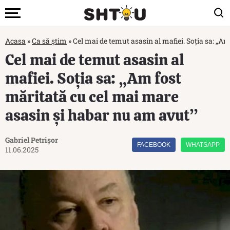
Acasa
»
Ca să știm
»
Cel mai de temut asasin al mafiei. Soția sa: „A
Cel mai de temut asasin al
mafiei. Soția sa: „Am fost
măritată cu cel mai mare
asasin și habar nu am avut”
Gabriel Petrișor
FACEBOOK
WHATSAPP
11.06.2025