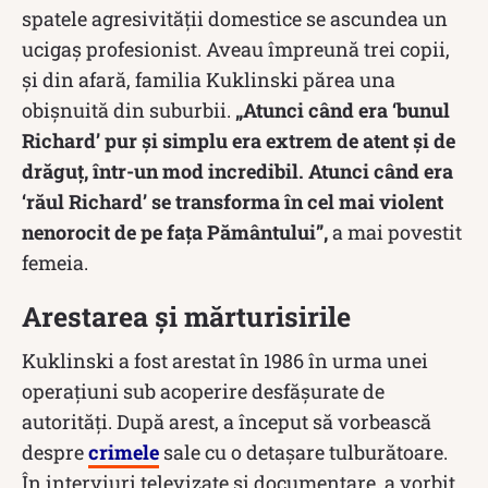
spatele agresivității domestice se ascundea un
ucigaș profesionist. Aveau împreună trei copii,
și din afară, familia Kuklinski părea una
obișnuită din suburbii.
„Atunci când era ‘bunul
Richard’ pur şi simplu era extrem de atent şi de
drăguţ, într-un mod incredibil. Atunci când era
‘răul Richard’ se transforma în cel mai violent
nenorocit de pe faţa Pământului”,
a mai povestit
femeia.
Arestarea și mărturisirile
Kuklinski a fost arestat în 1986 în urma unei
operațiuni sub acoperire desfășurate de
autorități. După arest, a început să vorbească
despre
crimele
sale cu o detașare tulburătoare.
În interviuri televizate și documentare, a vorbit