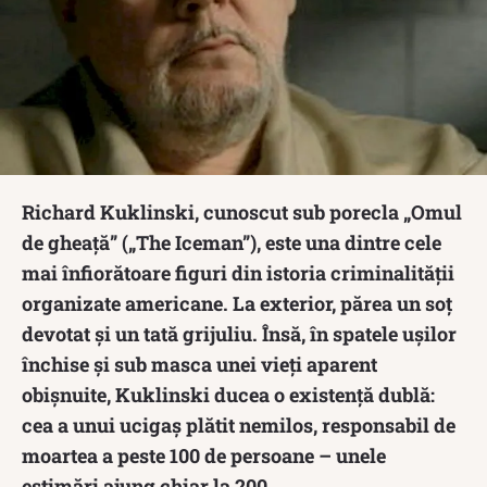
Richard Kuklinski, cunoscut sub porecla „Omul
de gheață” („The Iceman”), este una dintre cele
mai înfiorătoare figuri din istoria criminalității
organizate americane. La exterior, părea un soț
devotat și un tată grijuliu. Însă, în spatele ușilor
închise și sub masca unei vieți aparent
obișnuite, Kuklinski ducea o existență dublă:
cea a unui ucigaș plătit nemilos, responsabil de
moartea a peste 100 de persoane – unele
estimări ajung chiar la 200.