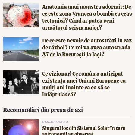
Anatomia unui monstru adormit: De
ce este zona Vrancea o bombă cu ceas
tectonică? Când ar putea veni
următorul seism major?
De ce este nevoie de autostrăzi în caz
de război? Ce rol va avea autostrada
A7 de la București la Iași?
Ce vizionar! Ce român a anticipat
existența unei Uniuni Europene cu
mulți ani înainte ca ea să se
înfăptuiască?
Recomandări din presa de azi
DESCOPERA.RO
Singurul loc din Sistemul Solar în care
astronomii au observat...