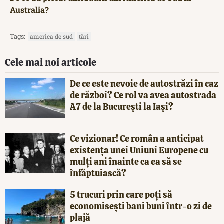
Australia?
Tags:
america de sud
țări
Cele mai noi articole
De ce este nevoie de autostrăzi în caz
de război? Ce rol va avea autostrada
A7 de la București la Iași?
Ce vizionar! Ce român a anticipat
existența unei Uniuni Europene cu
mulți ani înainte ca ea să se
înfăptuiască?
5 trucuri prin care poți să
economisești bani buni într-o zi de
plajă