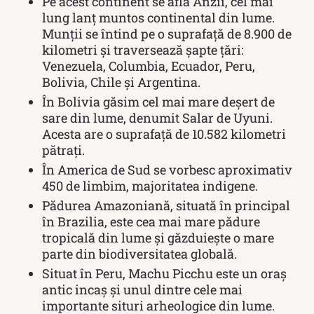
Pe acest continent se află Anzii, cel mai
lung lanț muntos continental din lume.
Munții se întind pe o suprafață de 8.900 de
kilometri și traversează șapte țări:
Venezuela, Columbia, Ecuador, Peru,
Bolivia, Chile și Argentina.
În Bolivia găsim cel mai mare deșert de
sare din lume, denumit Salar de Uyuni.
Acesta are o suprafață de 10.582 kilometri
pătrați.
În America de Sud se vorbesc aproximativ
450 de limbim, majoritatea indigene.
Pădurea Amazoniană, situată în principal
în Brazilia, este cea mai mare pădure
tropicală din lume și găzduiește o mare
parte din biodiversitatea globală.
Situat în Peru, Machu Picchu este un oraș
antic incaș și unul dintre cele mai
importante situri arheologice din lume.