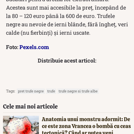
Acestea sunt mai accesibile la preț, începând de
la 80 – 120 euro până la 600 de euro. Trufele
negre au nevoie de ierni blânde, fără îngheț, veri
calde (nu fierbinți) și ierni uscate.
Foto:
Pexels.com
Distribuie acest articol:
Tags:
pret trufe negre
trufe
trufe negre si trufe albe
Cele mai noi articole
Anatomia unui monstru adormit: De
ce este zona Vrancea o bombă cu ceas
tectonică? Când ar putea veni